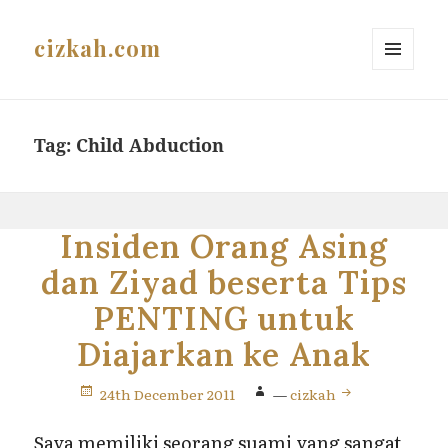
cizkah.com
MENU
AND
WIDGETS
Tag:
Child Abduction
Insiden Orang Asing
dan Ziyad beserta Tips
PENTING untuk
Diajarkan ke Anak
24th December 2011
—
cizkah
Saya memiliki seorang suami yang sangat