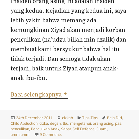
Insiden orang asing ini adalah insiden
yang kedua. Kejadian yang kedua ini, saya
lebih yakin bahwa memang ada
kemungkinan Ziyad akan menjadi korban
penculikan (na’udzu billah min dzalik) dan
membuat kami bersyukur bahwa hal itu
tidak terjadi. Dan semoga tidak akan
terjadi, baik untuk Ziyad ataupun anak-
anak ibu-ibu.
Insiden Orang Asing dan Zi
Baca selengkapnya
Posted
Author
Categories
Tags
24th December 2011
cizkah
Tips-Tips
Bela Diri
,
on
Child Abduction
,
cizka
,
degan
,
Ibu
,
mengetahui
,
orang asing
,
pas
,
penculikan
,
Penculikan Anak
,
Sabar
,
Self Defence
,
Suami
,
on Insiden Orang Asing dan Ziyad beserta T
ummiummi
9 Comments