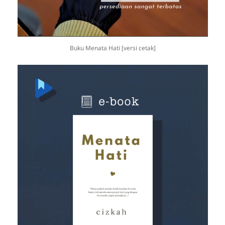
Buku Menata Hati [versi cetak]