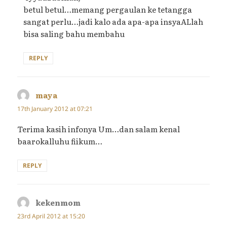
betul betul…memang pergaulan ke tetangga
sangat perlu…jadi kalo ada apa-apa insyaALlah
bisa saling bahu membahu
REPLY
maya
says:
17th January 2012 at 07:21
Terima kasih infonya Um…dan salam kenal
baarokalluhu fiikum…
REPLY
kekenmom
says:
23rd April 2012 at 15:20