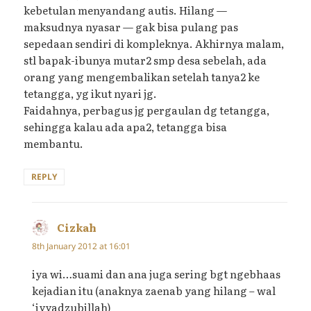
kebetulan menyandang autis. Hilang —
maksudnya nyasar — gak bisa pulang pas
sepedaan sendiri di kompleknya. Akhirnya malam,
stl bapak-ibunya mutar2 smp desa sebelah, ada
orang yang mengembalikan setelah tanya2 ke
tetangga, yg ikut nyari jg.
Faidahnya, perbagus jg pergaulan dg tetangga,
sehingga kalau ada apa2, tetangga bisa
membantu.
REPLY
Cizkah
says:
8th January 2012 at 16:01
iya wi…suami dan ana juga sering bgt ngebhaas
kejadian itu (anaknya zaenab yang hilang – wal
‘iyyadzubillah)