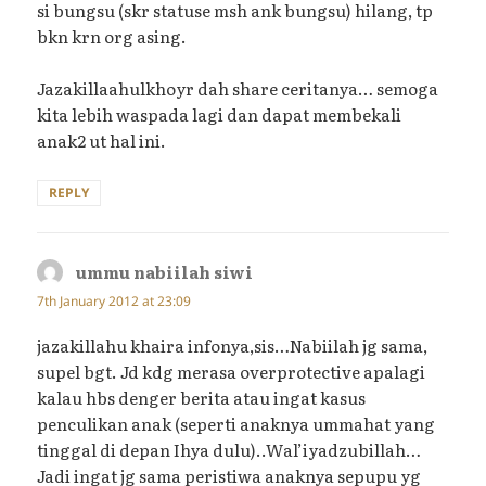
si bungsu (skr statuse msh ank bungsu) hilang, tp
bkn krn org asing.
Jazakillaahulkhoyr dah share ceritanya… semoga
kita lebih waspada lagi dan dapat membekali
anak2 ut hal ini.
REPLY
ummu nabiilah siwi
says:
7th January 2012 at 23:09
jazakillahu khaira infonya,sis…Nabiilah jg sama,
supel bgt. Jd kdg merasa overprotective apalagi
kalau hbs denger berita atau ingat kasus
penculikan anak (seperti anaknya ummahat yang
tinggal di depan Ihya dulu)..Wal’iyadzubillah…
Jadi ingat jg sama peristiwa anaknya sepupu yg