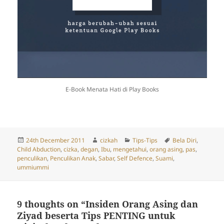
E-Book Menata Hati di Play Books
Posted
Author
Categories
Tags
24th December 2011
cizkah
Tips-Tips
Bela Diri
,
on
Child Abduction
,
cizka
,
degan
,
Ibu
,
mengetahui
,
orang asing
,
pas
,
penculikan
,
Penculikan Anak
,
Sabar
,
Self Defence
,
Suami
,
ummiummi
9 thoughts on “Insiden Orang Asing dan
Ziyad beserta Tips PENTING untuk