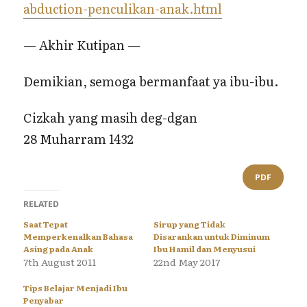
abduction-penculikan-anak.html
— Akhir Kutipan —
Demikian, semoga bermanfaat ya ibu-ibu.
Cizkah yang masih deg-dgan
28 Muharram 1432
PDF
RELATED
Saat Tepat
Sirup yang Tidak
Memperkenalkan Bahasa
Disarankan untuk Diminum
Asing pada Anak
Ibu Hamil dan Menyusui
7th August 2011
22nd May 2017
Tips Belajar Menjadi Ibu
Penyabar