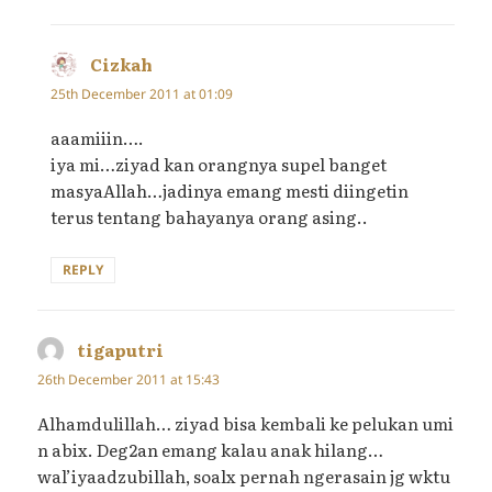
Cizkah
says:
25th December 2011 at 01:09
aaamiiin….
iya mi…ziyad kan orangnya supel banget
masyaAllah…jadinya emang mesti diingetin
terus tentang bahayanya orang asing..
REPLY
tigaputri
says:
26th December 2011 at 15:43
Alhamdulillah… ziyad bisa kembali ke pelukan umi
n abix. Deg2an emang kalau anak hilang…
wal’iyaadzubillah, soalx pernah ngerasain jg wktu