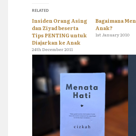
RELATED
Insiden Orang Asing
Bagaimana Men
dan Ziyad beserta
Anak?
Tips PENTING untuk
1st January 2010
Diajarkan ke Anak
24th December 2011