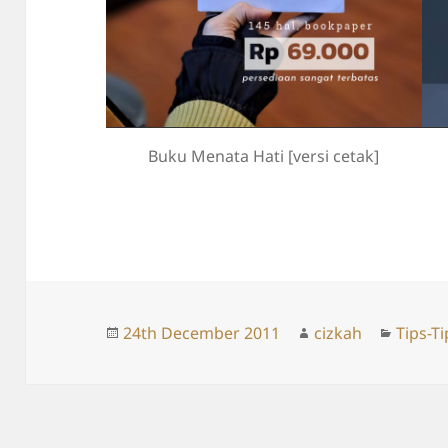
Buku Menata Hati [versi cetak]
Posted
Author
Catego
24th December 2011
cizkah
Tips-Ti
on