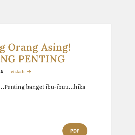
g Orang Asing!
ING PENTING
—
cizkah
…Penting banget ibu-ibuu…hiks
PDF