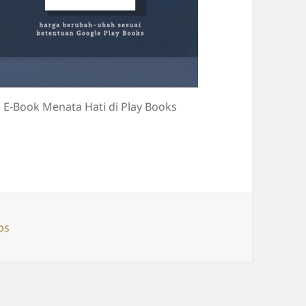
E-Book Menata Hati di Play Books
ries
ps