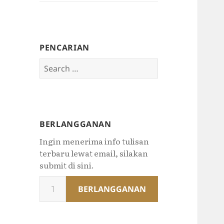
PENCARIAN
Search
for:
BERLANGGANAN
Ingin menerima info tulisan
terbaru lewat email, silakan
submit di sini.
Type
BERLANGGANAN
your
email…