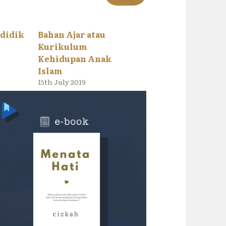
didik
Bahan Ajar atau
Kurikulum
Kehidupan Anak
Islam
15th July 2019