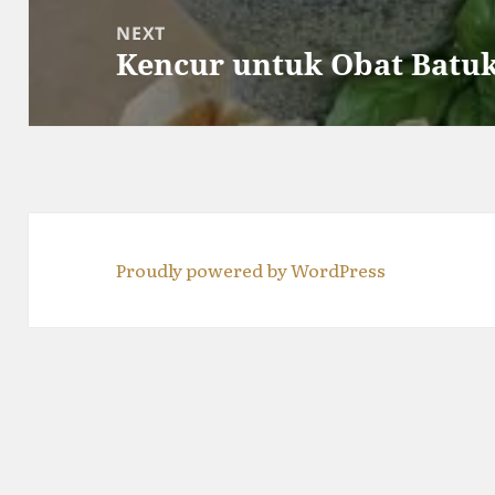
NEXT
Kencur untuk Obat Batu
Next
post:
Proudly powered by WordPress