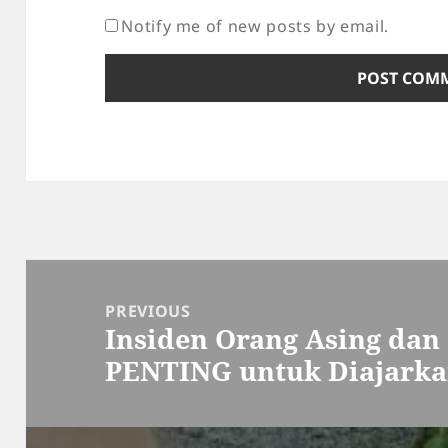
Notify me of new posts by email.
Post
navigation
PREVIOUS
Insiden Orang Asing dan 
Previous
PENTING untuk Diajarka
post: