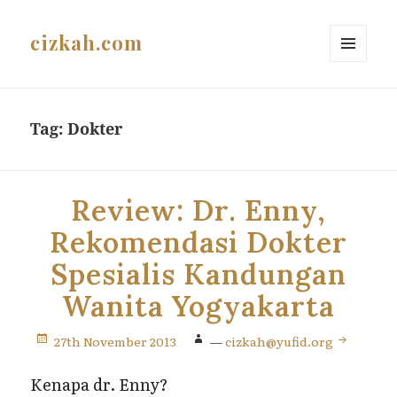
cizkah.com
MENU
AND
WIDGETS
Tag:
Dokter
Review: Dr. Enny,
Rekomendasi Dokter
Spesialis Kandungan
Wanita Yogyakarta
27th November 2013
—
cizkah@yufid.org
Kenapa dr. Enny?