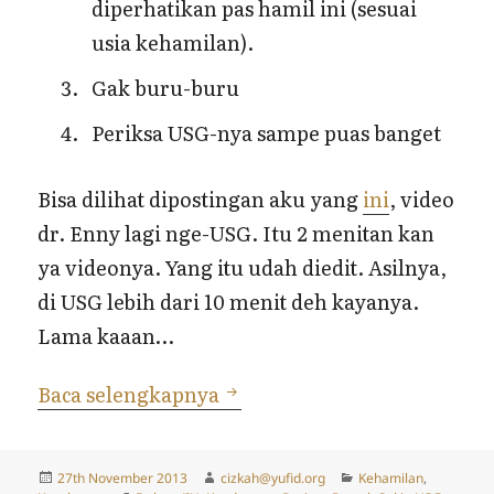
diperhatikan pas hamil ini (sesuai
usia kehamilan).
Gak buru-buru
Periksa USG-nya sampe puas banget
Bisa dilihat dipostingan aku yang
ini
, video
dr. Enny lagi nge-USG. Itu 2 menitan kan
ya videonya. Yang itu udah diedit. Asilnya,
di USG lebih dari 10 menit deh kayanya.
Lama kaaan…
Review: Dr. Enny, Rekomen
Baca selengkapnya
Posted
Author
Categories
27th November 2013
cizkah@yufid.org
Kehamilan
,