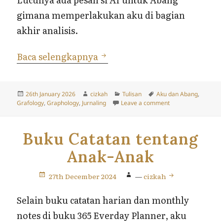
gimana memperlakukan aku di bagian
akhir analisis.
Hidung Mungil
Baca selengkapnya
Posted
Author
Categories
Tags
26th January 2026
cizkah
Tulisan
Aku dan Abang
,
on
on Hidung Mungil
Grafology
,
Graphology
,
Jurnaling
Leave a comment
Buku Catatan tentang
Anak-Anak
27th December 2024
—
cizkah
Selain buku catatan harian dan monthly
notes di buku 365 Everday Planner, aku