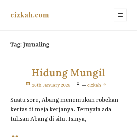
cizkah.com
MENU
AND
WIDGETS
Tag:
Jurnaling
Hidung Mungil
26th January 2026
—
cizkah
Suatu sore, Abang menemukan robekan
kertas di meja kerjanya. Ternyata ada
tulisan Abang di situ. Isinya,