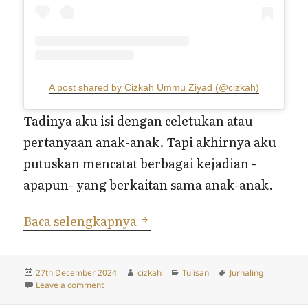
A post shared by Cizkah Ummu Ziyad (@cizkah)
Tadinya aku isi dengan celetukan atau
pertanyaan anak-anak. Tapi akhirnya aku
putuskan mencatat berbagai kejadian -
apapun- yang berkaitan sama anak-anak.
Buku Catatan tentang Anak
Baca selengkapnya
Posted
Author
Categories
Tags
27th December 2024
cizkah
Tulisan
Jurnaling
on
on Buku Catatan tentang Anak-Anak
Leave a comment