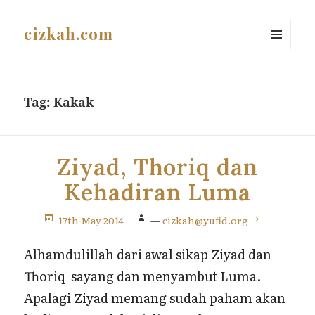
cizkah.com
MENU
AND
WIDGETS
Tag:
Kakak
Ziyad, Thoriq dan
Kehadiran Luma
17th May 2014
—
cizkah@yufid.org
Alhamdulillah dari awal sikap Ziyad dan
Thoriq sayang dan menyambut Luma.
Apalagi Ziyad memang sudah paham akan