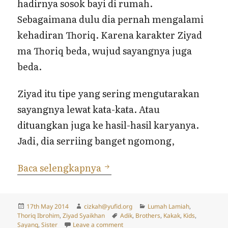
hadirnya sosok bayi di rumah.
Sebagaimana dulu dia pernah mengalami
kehadiran Thoriq. Karena karakter Ziyad
ma Thoriq beda, wujud sayangnya juga
beda.
Ziyad itu tipe yang sering mengutarakan
sayangnya lewat kata-kata. Atau
dituangkan juga ke hasil-hasil karyanya.
Jadi, dia serriing banget ngomong,
Ziyad, Thoriq dan Kehadir
Baca selengkapnya
Posted
Author
Categories
17th May 2014
cizkah@yufid.org
Lumah Lamiah
,
on
Tags
Thoriq Ibrohim
,
Ziyad Syaikhan
Adik
,
Brothers
,
Kakak
,
Kids
,
on Ziyad, Thoriq dan Kehadiran Lum
Sayang
,
Sister
Leave a comment