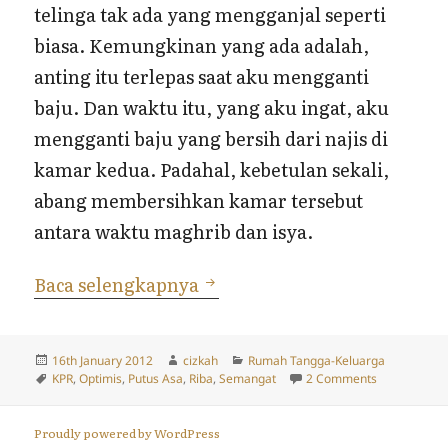
telinga tak ada yang mengganjal seperti
biasa. Kemungkinan yang ada adalah,
anting itu terlepas saat aku mengganti
baju. Dan waktu itu, yang aku ingat, aku
mengganti baju yang bersih dari najis di
kamar kedua. Padahal, kebetulan sekali,
abang membersihkan kamar tersebut
antara waktu maghrib dan isya.
Rumah dan Anting Hilang
Baca selengkapnya
Posted
Author
Categories
16th January 2012
cizkah
Rumah Tangga-Keluarga
on
Tags
on Rumah da
KPR
,
Optimis
,
Putus Asa
,
Riba
,
Semangat
2 Comments
Proudly powered by WordPress