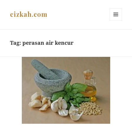
cizkah.com
MENU
AND
WIDGETS
Tag:
perasan air kencur