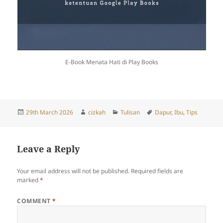
E-Book Menata Hati di Play Books
Posted
Author
Categories
Tags
29th March 2026
cizkah
Tulisan
Dapur
,
Ibu
,
Tips
on
Leave a Reply
Your email address will not be published.
Required fields are
marked
*
COMMENT
*