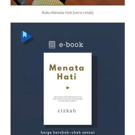
Buku Menata Hati [versi cetak]