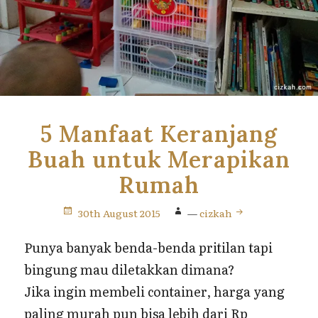
5 Manfaat Keranjang
Buah untuk Merapikan
Rumah
30th August 2015
—
cizkah
Punya banyak benda-benda pritilan tapi
bingung mau diletakkan dimana?
Jika ingin membeli container, harga yang
paling murah pun bisa lebih dari Rp