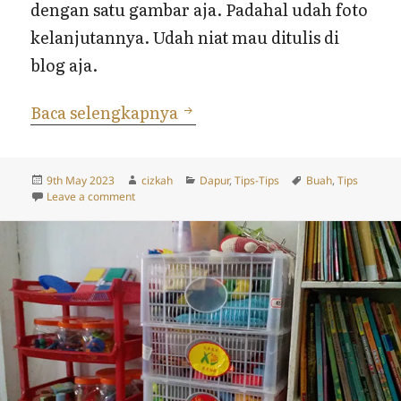
dengan satu gambar aja. Padahal udah foto
kelanjutannya. Udah niat mau ditulis di
blog aja.
Kupas Nanas
Baca selengkapnya
Posted
Author
Categories
Tags
9th May 2023
cizkah
Dapur
,
Tips-Tips
Buah
,
Tips
on
on Kupas Nanas
Leave a comment