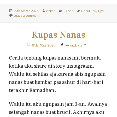
Posted
Author
Categories
Tags
29th March 2026
cizkah
Tulisan
Dapur
,
Ibu
,
Tips
on
on Tips Menyimpan Daun Pisang Agar Awet dan Prakt
Leave a comment
Kupas Nanas
9th May 2023
—
cizkah
Cerita tentang kupas nanas ini, bermula
ketika aku share di story instagraam.
Waktu itu sekilas aja karena abis ngupasin
nanas buat kembar pas sahur di hari-hari
terakhir Ramadhan.
Waktu itu aku ngupasin jam 3-an. Awalnya
setengah nanas buat krucil. Akhirnya aku