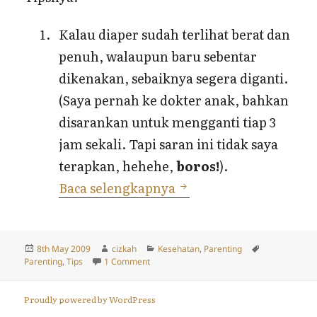
Kalau diaper sudah terlihat berat dan
penuh, walaupun baru sebentar
dikenakan, sebaiknya segera diganti.
(Saya pernah ke dokter anak, bahkan
disarankan untuk mengganti tiap 3
jam sekali. Tapi saran ini tidak saya
terapkan, hehehe,
boros!
).
Tips Penggunaan Diap
Baca selengkapnya
Posted
Author
Categories
Tags
8th May 2009
cizkah
Kesehatan
,
Parenting
on
on Tips Penggunaan Diaper
Parenting
,
Tips
1 Comment
Proudly powered by WordPress