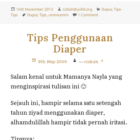
Posted
Author
Categories
16th November 2013
cizkah@yufid.org
Dapur
,
Tips-
on
Tags
on Tips Penyimpanan Mi
Tips
Dapur
,
Tips
,
ummiummi
1 Comment
Tips Penggunaan
Diaper
8th May 2009
—
cizkah
Salam kenal untuk Mamanya Nayla yang
menginspirasi tulisan ini 🙂
Sejauh ini, hampir selama satu setengah
tahun ziyad menggunakan diaper,
alhamdulillah hampir tidak pernah iritasi.
Tipsnya: