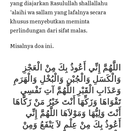
yang diajarkan Rasulullah shallallahu
‘alaihi wa sallam yang lafalnya secara
khusus menyebutkan meminta
perlindungan dari sifat malas.
Misalnya doa ini.
اللَّهُمَّ إِنِّي أَعُوذُ بِكَ مِنْ الْعَجْزِ
وَالْكَسَلِ وَالْجُبْنِ وَالْبُخْلِ وَالْهَرَمِ
وَعَذَابِ الْقَبْرِ اللَّهُمَّ آتِ نَفْسِي
تَقْوَاهَا وَزَكِّهَا أَنْتَ خَيْرُ مَنْ زَكَّاهَا
أَنْتَ وَلِيُّهَا وَمَوْلاَهَا اللَّهُمَّ إِنِّي
أَعُوذُ بِكَ مِنْ عِلْمٍ لاَ يَنْفَعُ وَمِنْ