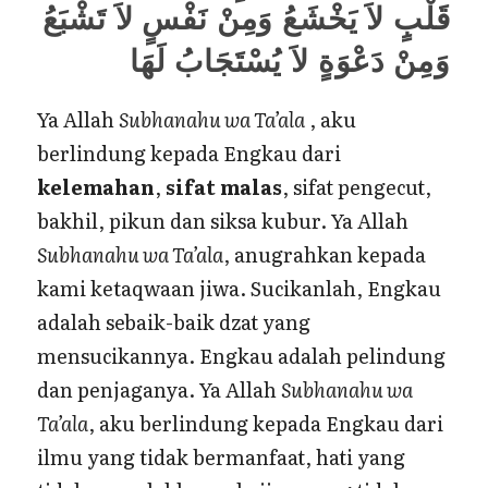
قَلْبٍ لاَ يَخْشَعُ وَمِنْ نَفْسٍ لاَ تَشْبَعُ
وَمِنْ دَعْوَةٍ لاَ يُسْتَجَابُ لَهَا
Ya Allah
Subhanahu wa Ta’ala
, aku
berlindung kepada Engkau dari
kelemahan
,
sifat malas
, sifat pengecut,
bakhil, pikun dan siksa kubur. Ya Allah
Subhanahu wa Ta’ala
, anugrahkan kepada
kami ketaqwaan jiwa. Sucikanlah, Engkau
adalah sebaik-baik dzat yang
mensucikannya. Engkau adalah pelindung
dan penjaganya. Ya Allah
Subhanahu wa
Ta’ala
, aku berlindung kepada Engkau dari
ilmu yang tidak bermanfaat, hati yang