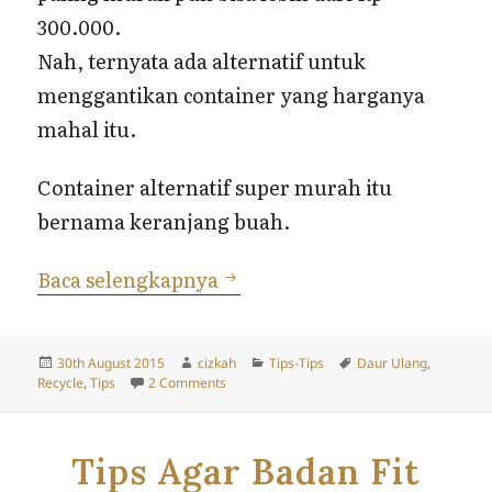
300.000.
Nah, ternyata ada alternatif untuk
menggantikan container yang harganya
mahal itu.
Container alternatif super murah itu
bernama keranjang buah.
5 Manfaat Keranjang Buah
Baca selengkapnya
Posted
Author
Categories
Tags
30th August 2015
cizkah
Tips-Tips
Daur Ulang
,
on
on 5 Manfaat Keranjang Buah untuk Mera
Recycle
,
Tips
2 Comments
Tips Agar Badan Fit