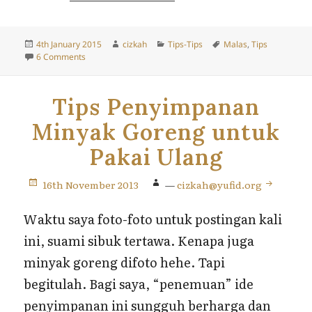
Posted
Author
Categories
Tags
4th January 2015
cizkah
Tips-Tips
Malas
,
Tips
on
on Tips Agar Badan Fit dan Tidak Mudah Malas untuk Para
6 Comments
Tips Penyimpanan
Minyak Goreng untuk
Pakai Ulang
16th November 2013
—
cizkah@yufid.org
Waktu saya foto-foto untuk postingan kali
ini, suami sibuk tertawa. Kenapa juga
minyak goreng difoto hehe. Tapi
begitulah. Bagi saya, “penemuan” ide
penyimpanan ini sungguh berharga dan