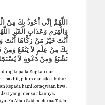
اللَّهُمَّ إِنِّي أَعُوذُ بِكَ مِنْ ال
وَالْهَرَمِ وَعَذَابِ الْقَبْرِ اللَّه
أَنْتَ خَيْرُ مَنْ زَكَّاهَا أَنْتَ وَلِي
بِكَ مِنْ عِلْمٍ لاَ يَنْفَعُ وَمِنْ 
تَشْبَعُ وَمِنْ دَعْوَةٍ لاَ يُسْتَجَ
indung kepada Engkau dari
cut, bakhil, pikun dan siksa kubur.
an kepada kami ketaqwaan jiwa.
k dzat yang mensucikannya.
ya. Ya Allah
Subhanahu wa Ta’ala
,