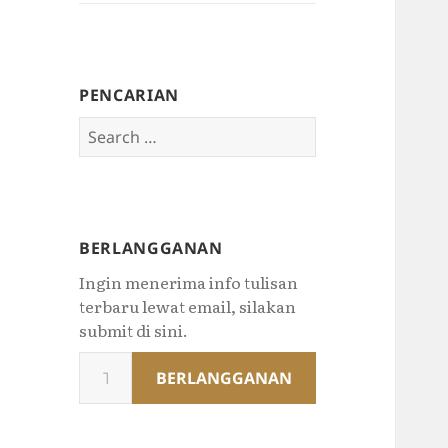
PENCARIAN
Search
for:
BERLANGGANAN
Ingin menerima info tulisan
terbaru lewat email, silakan
submit di sini.
Type
BERLANGGANAN
your
email…