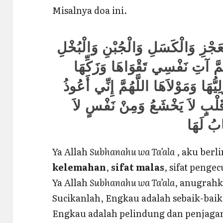
Misalnya doa ini.
ْعَجْزِ وَالْكَسَلِ وَالْجُبْنِ وَالْبُخْلِ
ُمَّ آتِ نَفْسِي تَقْوَاهَا وَزَكِّهَا
ُّهَا وَمَوْلاَهَا اللَّهُمَّ إِنِّي أَعُوذُ
قَلْبٍ لاَ يَخْشَعُ وَمِنْ نَفْسٍ لاَ
ابُ لَهَا
Ya Allah
Subhanahu wa Ta’ala
, aku berl
kelemahan
,
sifat malas
, sifat penge
Ya Allah
Subhanahu wa Ta’ala
, anugrahk
Sucikanlah, Engkau adalah sebaik-bai
Engkau adalah pelindung dan penjagan