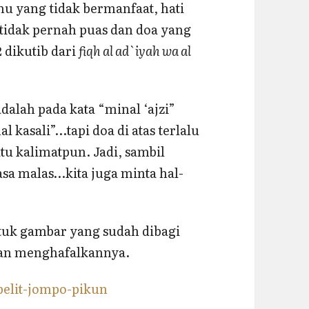
u yang tidak bermanfaat, hati
tidak pernah puas dan doa yang
 dikutib dari
fiqh al ad`iyah wa al
dalah pada kata “minal ‘ajzi”
l kasali”…tapi doa di atas terlalu
atu kalimatpun. Jadi, sambil
asa malas…kita juga minta hal-
ntuk gambar yang sudah dibagi
an menghafalkannya.