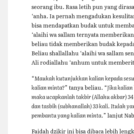
seorang ibu. Rasa letih pun yang dira
‘anha. Ia pernah mengadukan kesulita
bisa mendapatkan budak untuk memban
‘alaihi wa sallam ternyata memberikan t
beliau tidak memberikan budak kepada
Beliau shallallahu ‘alaihi wa sallam 
Ali rodiallahu ‘anhum untuk memberita
“
Maukah kutunjukkan kalian kepada sesua
kalian minta?
” tanya beliau. “
Jika kalian
maka ucapkanlah takbir (Allahu akbar) 34 k
dan tasbih (subhanallah) 33 kali. Itulah ya
pembantu yang kalian minta.
” lanjut Na
Faidah dzikir ini bisa dibaca lebih len