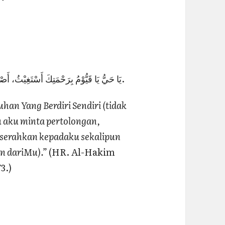
يَا حَيُّ يَا قَيُّوْمُ بِرَحْمَتِكَ أَسْتَغِيْثُ، أَصْلِحْ لِيْ شَأْنِيْ كُلَّهُ وَلاَ تَكِلْنِيْ إِلَى نَفْسِيْ طَرْفَةَ عَيْنٍ.
an Yang Berdiri Sendiri (tidak
 aku minta pertolongan,
diserahkan kepadaku sekalipun
n dariMu).”
(HR. Al-Hakim
3.)