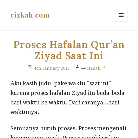
cizkah.com
MENU
AND
WIDGETS
Proses Hafalan Qur’an
Ziyad Saat Ini
4th January 2015
—
cizkah
Aku kasih judul pake waktu “saat ini”
karena proses hafalan Ziyad itu beda-beda
dari waktu ke waktu. Dari caranya…dari
waktunya.
Semuanya butuh proses. Proses mengenali
kemampuan anak. Proses membiasakan