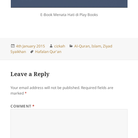
E-Book Menata Hati di Play Books
Posted
Author
Categories
4th January 2015
cizkah
Al-Quran
,
Islam
,
Ziyad
on
Tags
Syaikhan
Hafalan Qur'an
Leave a Reply
Your email address will not be published.
Required fields are
marked
*
COMMENT
*