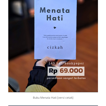
Buku Menata Hati [versi cetak]