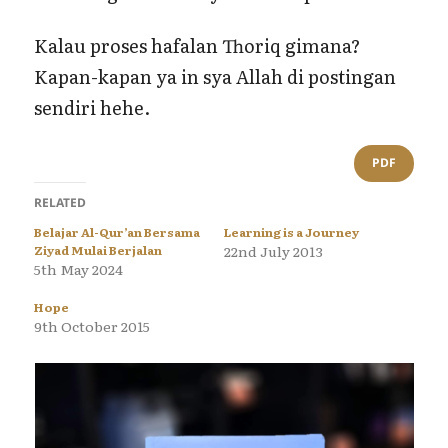
Kalau proses hafalan Thoriq gimana?
Kapan-kapan ya in sya Allah di postingan
sendiri hehe.
PDF
RELATED
Belajar Al-Qur’an Bersama
Learning is a Journey
Ziyad Mulai Berjalan
22nd July 2013
5th May 2024
Hope
9th October 2015