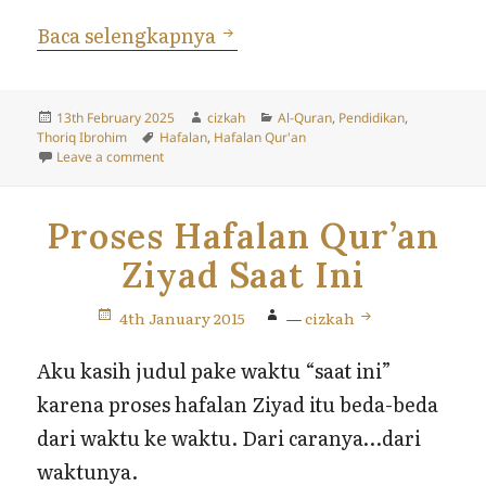
Jadwal Nambah Hafalan dan
Baca selengkapnya
Posted
Author
Categories
13th February 2025
cizkah
Al-Quran
,
Pendidikan
,
on
Tags
Thoriq Ibrohim
Hafalan
,
Hafalan Qur'an
on Jadwal Nambah Hafalan dan Muroja’ah Thoriq
Leave a comment
Proses Hafalan Qur’an
Ziyad Saat Ini
4th January 2015
—
cizkah
Aku kasih judul pake waktu “saat ini”
karena proses hafalan Ziyad itu beda-beda
dari waktu ke waktu. Dari caranya…dari
waktunya.