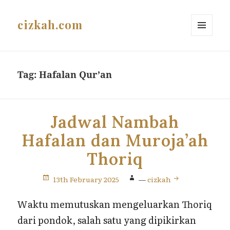
cizkah.com
MENU
AND
WIDGETS
Tag:
Hafalan Qur’an
Jadwal Nambah
Hafalan dan Muroja’ah
Thoriq
13th February 2025
—
cizkah
Waktu memutuskan mengeluarkan Thoriq
dari pondok, salah satu yang dipikirkan