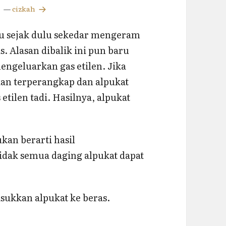
—
cizkah
ahu sejak dulu sekedar mengeram
 Alasan dibalik ini pun baru
engeluarkan gas etilen. Jika
akan terperangkap dan alpukat
tilen tadi. Hasilnya, alpukat
kan berarti hasil
dak semua daging alpukat dapat
ukkan alpukat ke beras.
h Alpukat Agar Matang Merata