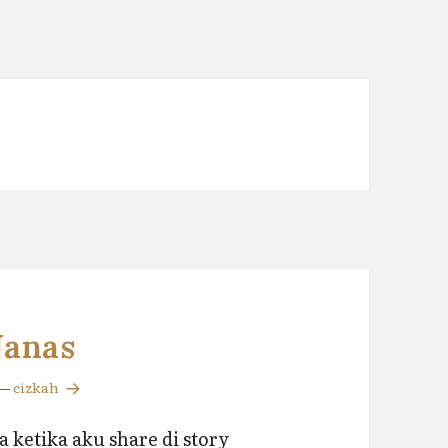
Nanas
—
cizkah
a ketika aku share di story