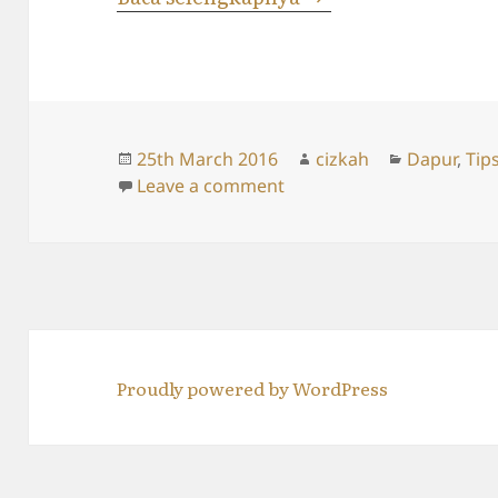
Posted
Author
Categories
25th March 2016
cizkah
Dapur
,
Tip
on
on Tips Mengeram Buah 
Leave a comment
Proudly powered by WordPress