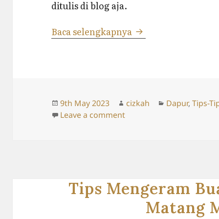
ditulis di blog aja.
Kupas Nanas
Baca selengkapnya
Posted
Author
Categories
9th May 2023
cizkah
Dapur
,
Tips-Ti
on
on Kupas Nanas
Leave a comment
Tips Mengeram Bu
Matang 