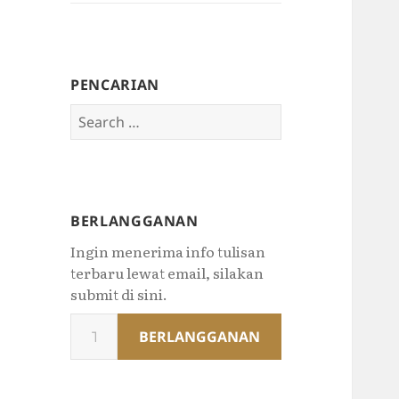
PENCARIAN
Search
for:
BERLANGGANAN
Ingin menerima info tulisan
terbaru lewat email, silakan
submit di sini.
Type
BERLANGGANAN
your
email…