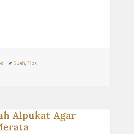
Tags
ps
Buah
,
Tips
ah Alpukat Agar
Merata