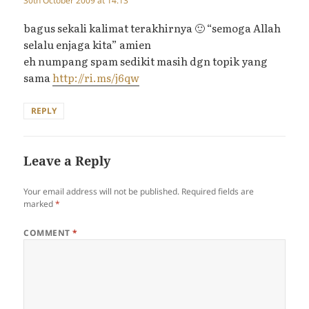
30th October 2009 at 14:13
bagus sekali kalimat terakhirnya 🙂 “semoga Allah
selalu enjaga kita” amien
eh numpang spam sedikit masih dgn topik yang
sama
http://ri.ms/j6qw
REPLY
Leave a Reply
Your email address will not be published.
Required fields are
marked
*
COMMENT
*