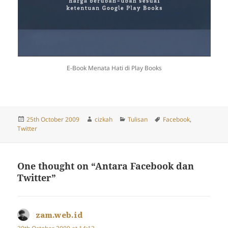
E-Book Menata Hati di Play Books
Posted
Author
Categories
Tags
25th October 2009
cizkah
Tulisan
Facebook
,
on
Twitter
One thought on “Antara Facebook dan
Twitter”
zam.web.id
says: