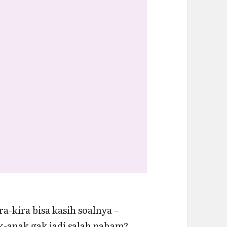
ra-kira bisa kasih soalnya –
k-anak gak jadi salah paham?