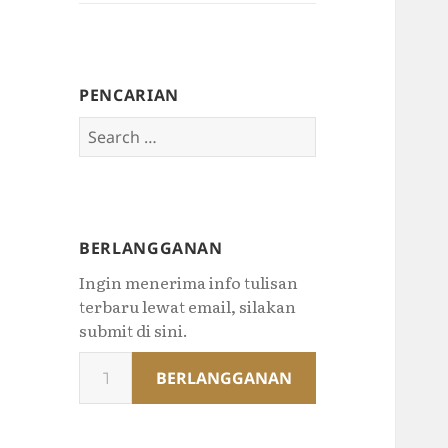
PENCARIAN
Search
for:
BERLANGGANAN
Ingin menerima info tulisan
terbaru lewat email, silakan
submit di sini.
Type
BERLANGGANAN
your
email…