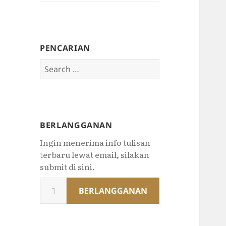
PENCARIAN
Search
for:
BERLANGGANAN
Ingin menerima info tulisan
terbaru lewat email, silakan
submit di sini.
Type
BERLANGGANAN
your
email…