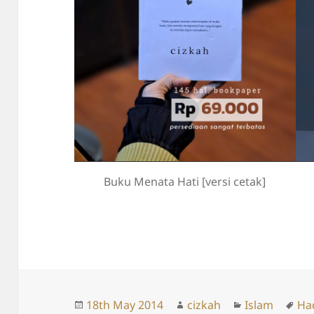
Buku Menata Hati [versi cetak]
Posted
Author
Categories
Ta
18th May 2014
cizkah
Islam
Ha