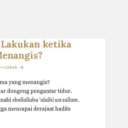
 Lakukan ketika
Menangis?
—
cizkah
rma yang menangis?
edar dongeng pengantar tidur.
 nabi
shallallahu ‘alaihi wa sallam
.
gga mencapai derajaat hadits