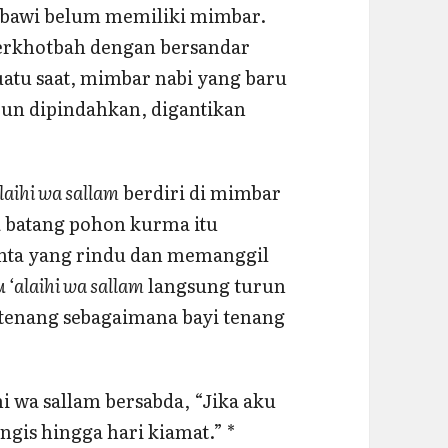
Nabawi belum memiliki mimbar.
erkhotbah dengan bersandar
atu saat, mimbar nabi yang baru
pun dipindahkan, digantikan
laihi wa sallam
berdiri di mimbar
 batang pohon kurma itu
unta yang rindu dan memanggil
u ‘alaihi wa sallam
langsung turun
tenang sebagaimana bayi tenang
ihi wa sallam bersabda, “Jika aku
gis hingga hari kiamat.” *