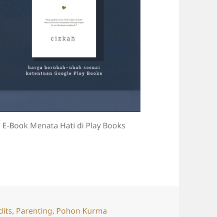
E-Book Menata Hati di Play Books
gs
dits
,
Parenting
,
Pohon Kurma