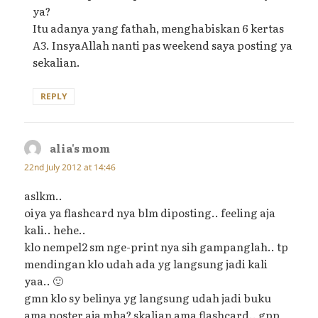
ya?
Itu adanya yang fathah, menghabiskan 6 kertas
A3. InsyaAllah nanti pas weekend saya posting ya
sekalian.
REPLY
alia's mom
says:
22nd July 2012 at 14:46
aslkm..
oiya ya flashcard nya blm diposting.. feeling aja
kali.. hehe..
klo nempel2 sm nge-print nya sih gampanglah.. tp
mendingan klo udah ada yg langsung jadi kali
yaa.. 🙂
gmn klo sy belinya yg langsung udah jadi buku
ama poster aja mba? skalian ama flashcard.. gpp