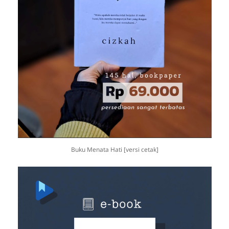
Buku Menata Hati [versi cetak]