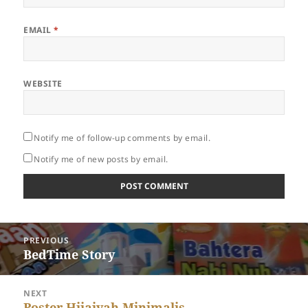
EMAIL
*
WEBSITE
Notify me of follow-up comments by email.
Notify me of new posts by email.
Post
PREVIOUS
navigation
Previous
BedTime Story
post:
NEXT
Next
Poster Hijaiyah Minimalis