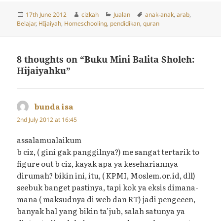
Posted
Author
Categories
Tags
17th June 2012
cizkah
Jualan
anak-anak
,
arab
,
on
Belajar
,
HIjaiyah
,
Homeschooling
,
pendidikan
,
quran
8 thoughts on “Buku Mini Balita Sholeh:
Hijaiyahku”
bunda isa
says:
2nd July 2012 at 16:45
assalamualaikum
b ciz, ( gini gak panggilnya?) me sangat tertarik to
figure out b ciz, kayak apa ya kesehariannya
dirumah? bikin ini, itu, ( KPMI, Moslem.or.id, dll)
seebuk banget pastinya, tapi kok ya eksis dimana-
mana ( maksudnya di web dan RT) jadi pengeeen,
banyak hal yang bikin ta’jub, salah satunya ya