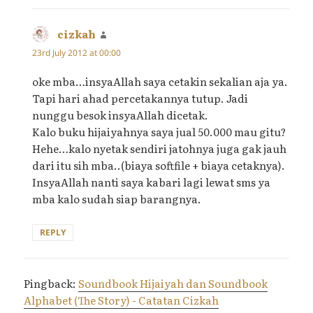
cizkah
says:
23rd July 2012 at 00:00
oke mba…insyaAllah saya cetakin sekalian aja ya.
Tapi hari ahad percetakannya tutup. Jadi
nunggu besok insyaAllah dicetak.
Kalo buku hijaiyahnya saya jual 50.000 mau gitu?
Hehe…kalo nyetak sendiri jatohnya juga gak jauh
dari itu sih mba..(biaya softfile + biaya cetaknya).
InsyaAllah nanti saya kabari lagi lewat sms ya
mba kalo sudah siap barangnya.
REPLY
Pingback:
Soundbook Hijaiyah dan Soundbook
Alphabet (The Story) - Catatan Cizkah