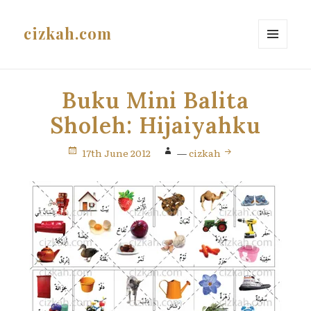
cizkah.com
MENU
AND
WIDGETS
Buku Mini Balita
Sholeh: Hijaiyahku
17th June 2012
—
cizkah