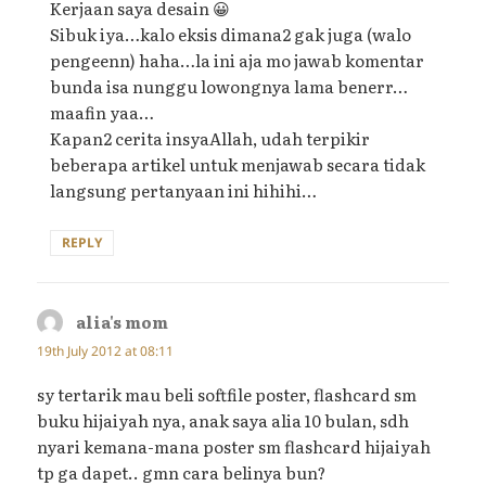
Kerjaan saya desain 😀
Sibuk iya…kalo eksis dimana2 gak juga (walo
pengeenn) haha…la ini aja mo jawab komentar
bunda isa nunggu lowongnya lama benerr…
maafin yaa…
Kapan2 cerita insyaAllah, udah terpikir
beberapa artikel untuk menjawab secara tidak
langsung pertanyaan ini hihihi…
REPLY
alia's mom
says:
19th July 2012 at 08:11
sy tertarik mau beli softfile poster, flashcard sm
buku hijaiyah nya, anak saya alia 10 bulan, sdh
nyari kemana-mana poster sm flashcard hijaiyah
tp ga dapet.. gmn cara belinya bun?