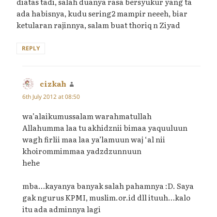
diatas tadi, salah duanya rasa bersyukur yang ta
ada habisnya, kudu sering2 mampir neeeh, biar
ketularan rajinnya, salam buat thoriq n Ziyad
REPLY
cizkah
says:
6th July 2012 at 08:50
wa’alaikumussalam warahmatullah
Allahumma laa tu akhidznii bimaa yaquuluun
wagh firlii maa laa ya’lamuun waj ‘al nii
khoirommimmaa yadzdzunnuun
hehe
mba…kayanya banyak salah pahamnya :D. Saya
gak ngurus KPMI, muslim.or.id dll ituuh…kalo
itu ada adminnya lagi