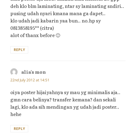
deh klo blm laminating, ntar sy laminating sndiri..
pusing udah nyari kmana mana ga dapet..
klo udah jadi kabarin yaa bun.. no.hp sy
0813858195** (citra)
alot of thanx before 🙂
REPLY
alia's mon
says:
22nd July 2012 at 14:51
oiya poster hijaiyahnya sy mau yg minimalis aja..
gmn cara belinya? transfer kemana? dan sekali
lagi, klo ada sih mendingan yg udah jadi poster..
hehe
REPLY