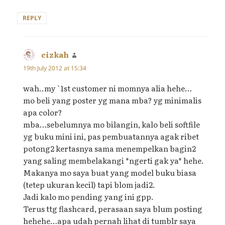
REPLY
cizkah
says:
19th July 2012 at 15:34
wah..my `1st customer ni momnya alia hehe…
mo beli yang poster yg mana mba? yg minimalis
apa color?
mba…sebelumnya mo bilangin, kalo beli softfile
yg buku mini ini, pas pembuatannya agak ribet
potong2 kertasnya sama menempelkan bagin2
yang saling membelakangi *ngerti gak ya* hehe.
Makanya mo saya buat yang model buku biasa
(tetep ukuran kecil) tapi blom jadi2.
Jadi kalo mo pending yang ini gpp.
Terus ttg flashcard, perasaan saya blum posting
hehehe…apa udah pernah lihat di tumblr saya