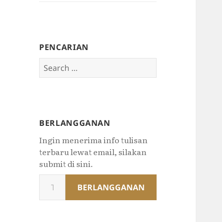
PENCARIAN
Search
for:
BERLANGGANAN
Ingin menerima info tulisan
terbaru lewat email, silakan
submit di sini.
Type
BERLANGGANAN
your
email…