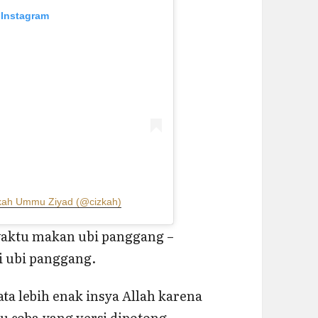
 Instagram
zkah Ummu Ziyad (@cizkah)
waktu makan ubi panggang –
si ubi panggang.
ta lebih enak insya Allah karena
ku coba yang versi dipotong-