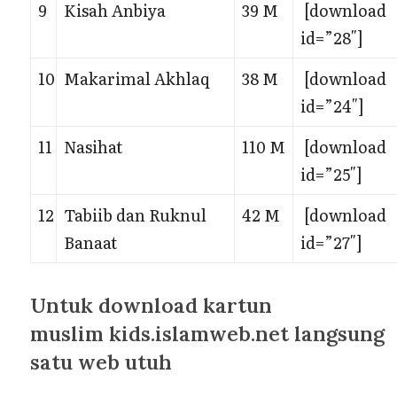
9
Kisah Anbiya
39 M
[download
id=”28″]
10
Makarimal Akhlaq
38 M
[download
id=”24″]
11
Nasihat
110 M
[download
id=”25″]
12
Tabiib dan Ruknul
42 M
[download
Banaat
id=”27″]
Untuk download kartun
muslim kids.islamweb.net langsung
satu web utuh