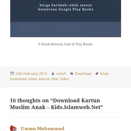
E-Book Menata Hati di Play Books
Posted
Author
Categories
Tags
25th February 2012
cizkah
Download
Anak
,
on
Download
,
Islam
,
Kartun
,
Kids
,
Video
16 thoughts on “Download Kartun
Muslim Anak – Kids.Islamweb.Net”
Ummu Muhammad
says: