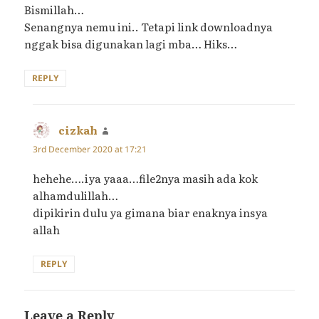
Bismillah…
Senangnya nemu ini.. Tetapi link downloadnya
nggak bisa digunakan lagi mba… Hiks…
REPLY
cizkah
says:
3rd December 2020 at 17:21
hehehe….iya yaaa…file2nya masih ada kok
alhamdulillah…
dipikirin dulu ya gimana biar enaknya insya
allah
REPLY
Leave a Reply