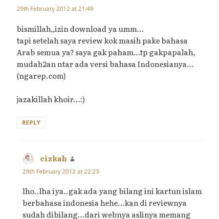
29th February 2012 at 21:49
bismillah,,izin download ya umm…
tapi setelah saya review kok masih pake bahasa
Arab semua ya? saya gak paham…tp gakpapalah,
mudah2an ntar ada versi bahasa Indonesianya…
(ngarep.com)
jazakillah khoir…:)
REPLY
cizkah
says:
29th February 2012 at 22:23
lho..lha iya..gak ada yang bilang ini kartun islam
berbahasa indonesia hehe…kan di reviewnya
sudah dibilang…dari webnya aslinya memang