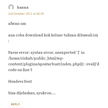
hasna
says:
2nd October 2012 at 06:39
afwan um
ana coba download kok keluar tulisan dibawah ini
:
Parse error: syntax error, unexpected ‘{‘ in
/home/cizkah/public_html/wp-
content/plugins/spostarbust/index.php(1) : eval()’d
code on line 3
Headers Sent
bisa dijelaskan, syukron….
REPLY