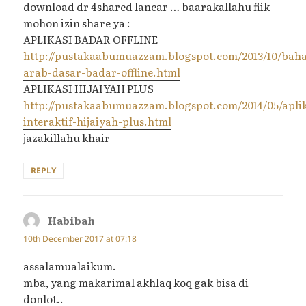
download dr 4shared lancar … baarakallahu fiik
mohon izin share ya :
APLIKASI BADAR OFFLINE
http://pustakaabumuazzam.blogspot.com/2013/10/baha
arab-dasar-badar-offline.html
APLIKASI HIJAIYAH PLUS
http://pustakaabumuazzam.blogspot.com/2014/05/aplik
interaktif-hijaiyah-plus.html
jazakillahu khair
REPLY
Habibah
says:
10th December 2017 at 07:18
assalamualaikum.
mba, yang makarimal akhlaq koq gak bisa di
donlot..