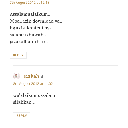
7th August 2012 at 12:18
Assalamualaikum..
Mba.. izin download ya…
bgus isi kontent nya..
salam ukhuwah..
jazakalllah khair…
REPLY
cizkah
says:
8th August 2012 at 11:02
wa’alaikumussalam
silahkan…
REPLY