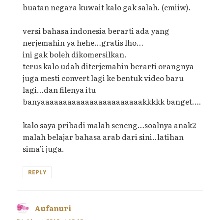
buatan negara kuwait kalo gak salah. (cmiiw).
versi bahasa indonesia berarti ada yang
nerjemahin ya hehe…gratis lho…
ini gak boleh dikomersilkan.
terus kalo udah diterjemahin berarti orangnya
juga mesti convert lagi ke bentuk video baru
lagi…dan filenya itu
banyaaaaaaaaaaaaaaaaaaaaaaakkkkk banget….
kalo saya pribadi malah seneng…soalnya anak2
malah belajar bahasa arab dari sini..latihan
sima’i juga.
REPLY
Aufanuri
says: