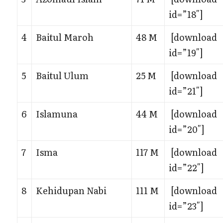
id=”18″]
4
Baitul Maroh
48 M
[download
id=”19″]
5
Baitul Ulum
25 M
[download
id=”21″]
6
Islamuna
44 M
[download
id=”20″]
7
Isma
117 M
[download
id=”22″]
8
Kehidupan Nabi
111 M
[download
id=”23″]