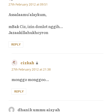
27th February 2012 at 09:51
Assalaamu’alaykum,
mBak Ciz, izin donlot nggih…
Jazaakillahukhoyron
REPLY
cizkah
says:
27th February 2012 at 21:38
monggo monggoo…
REPLY
dhanik ummu aisyah
says: