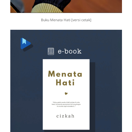
Buku Menata Hati [versi cetak]