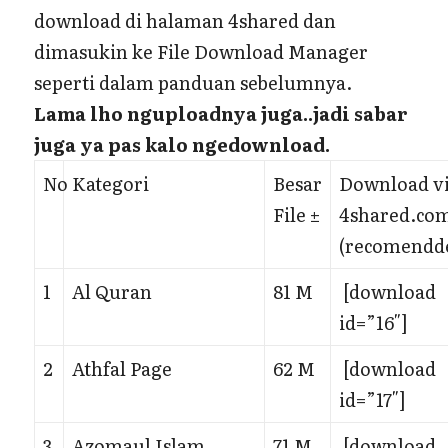
download di halaman 4shared dan
dimasukin ke File Download Manager
seperti dalam panduan sebelumnya.
Lama lho nguploadnya juga..jadi sabar
juga ya pas kalo ngedownload.
No
Kategori
Besar
Download v
File ±
4shared.co
(recomendd
1
Al Quran
81 M
[download
id=”16″]
2
Athfal Page
62 M
[download
id=”17″]
3
Azomaul Islam
71 M
[download