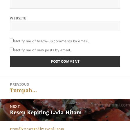
WEBSITE
Notify me of follow-up comments by email.
Notify me of new posts by email.
Post
PREVIOUS
navigation
Previous
Tumpah…
post:
NEXT
Next
Resep Kepiting Lada Hitam
post:
Proudly powered by WordPress