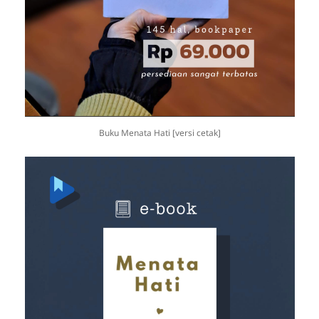
Buku Menata Hati [versi cetak]