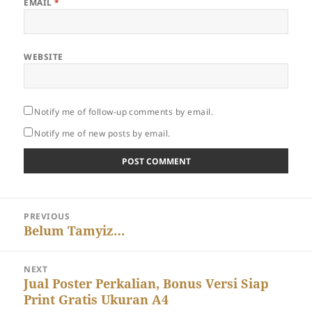
EMAIL
*
WEBSITE
Notify me of follow-up comments by email.
Notify me of new posts by email.
Post
PREVIOUS
navigation
Previous
Belum Tamyiz…
post:
NEXT
Next
Jual Poster Perkalian, Bonus Versi Siap
Print Gratis Ukuran A4
post: