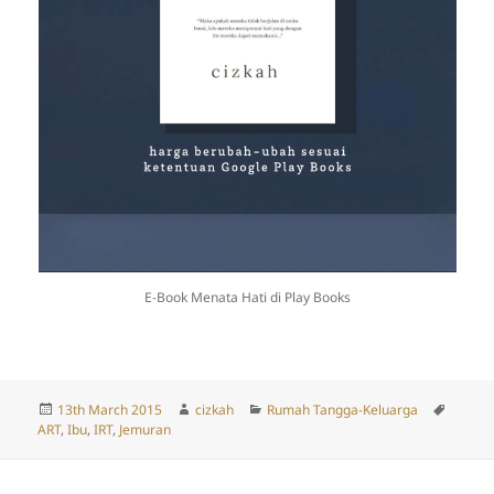
E-Book Menata Hati di Play Books
Posted
Author
Categories
Tags
13th March 2015
cizkah
Rumah Tangga-Keluarga
on
ART
,
Ibu
,
IRT
,
Jemuran