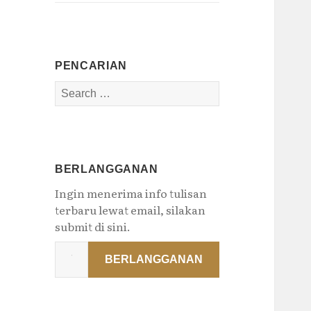
PENCARIAN
Search
for:
BERLANGGANAN
Ingin menerima info tulisan
terbaru lewat email, silakan
submit di sini.
Type
BERLANGGANAN
your
email…