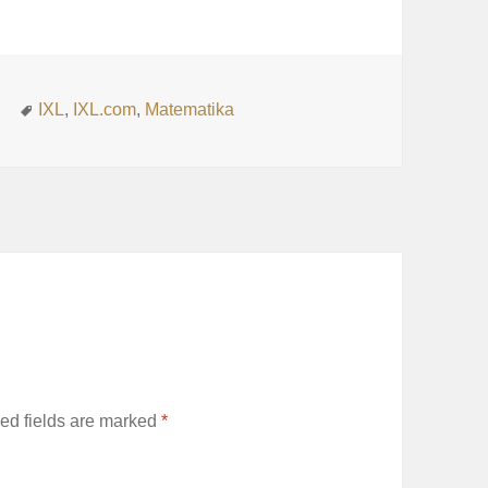
Tags
g
IXL
,
IXL.com
,
Matematika
ed fields are marked
*