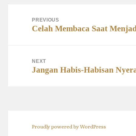
Post
navigation
PREVIOUS
Previous
Celah Membaca Saat Menjad
post:
NEXT
Next
Jangan Habis-Habisan Nyer
post:
Proudly powered by WordPress