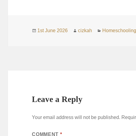
Posted
Author
Categories
1st June 2026
cizkah
Homeschoolin
on
Leave a Reply
Your email address will not be published.
Requir
COMMENT
*