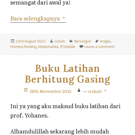
semangat dari awal ya!
Angka 1-100, Outlined Siap 
Baca selengkapnya
Posted
Author
Categories
Tags
23rd August 2023
cizkah
Renungan
Angka
,
on
on Angka 1-1
Homeschooling
,
Matematika
,
Printable
Leave a comment
Buku Latihan
Berhitung Gasing
18th November 2022
—
cizkah
Ini ya yang aku maksud buku latihan dari
prof. Yohanes.
Alhamdulillah sekarang lebih mudah