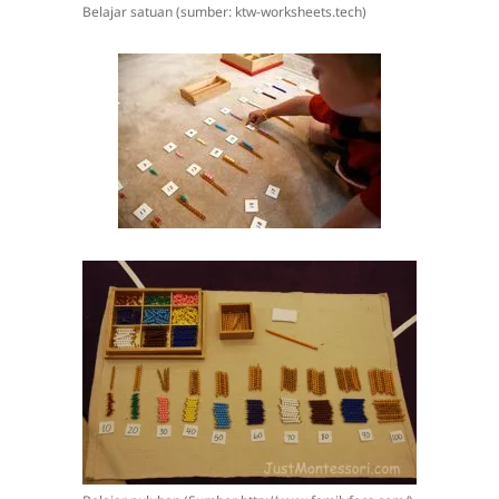
Belajar satuan (sumber: ktw-worksheets.tech)