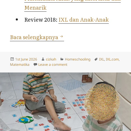
Menarik
Review 2018:
IXL dan Anak-Anak
IXL Tahun 2026 – Berlangg
Baca selengkapnya
Posted
Author
Categories
Tags
1st June 2026
cizkah
Homeschooling
IXL
,
IXL.com
,
on
on IXL Tahun 2026 – Berlangganan Unt
Matematika
Leave a comment