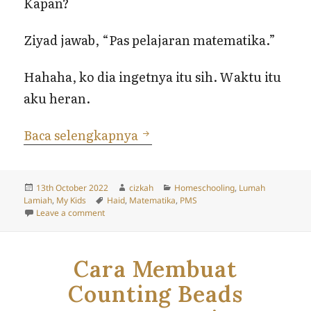
Kapan?
Ziyad jawab, “Pas pelajaran matematika.”
Hahaha, ko dia ingetnya itu sih. Waktu itu
aku heran.
Nangis Saat Ngajar Anak-A
Baca selengkapnya
Posted
Author
Categories
13th October 2022
cizkah
Homeschooling
,
Lumah
on
Tags
Lamiah
,
My Kids
Haid
,
Matematika
,
PMS
on Nangis Saat Ngajar Anak-Anak
Leave a comment
Cara Membuat
Counting Beads