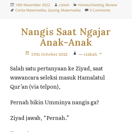
Posted
Author
Categories
18th November 2022
cizkah
Homeschooling
,
Review
on
Tags
on Buku Lati
Cerita Matematika
,
Gasing
,
Matematika
3 Comments
Nangis Saat Ngajar
Anak-Anak
13th October 2022
—
cizkah
Salah satu pertanyaan ke Ziyad, saat
wawancara seleksi masuk Hamalatul
Qur’an (via telpon),
Pernah bikin Umminya nangis ga?
Ziyad jawab, “Pernah.”