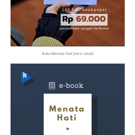
Buku Menata Hati [versi cetak]