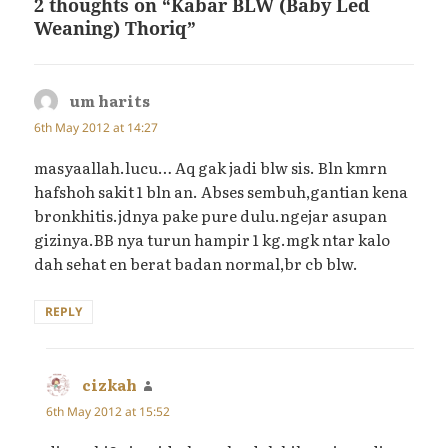
2 thoughts on “Kabar BLW (Baby Led
Weaning) Thoriq”
um harits
says:
6th May 2012 at 14:27
masyaallah.lucu… Aq gak jadi blw sis. Bln kmrn
hafshoh sakit 1 bln an. Abses sembuh,gantian kena
bronkhitis.jdnya pake pure dulu.ngejar asupan
gizinya.BB nya turun hampir 1 kg.mgk ntar kalo
dah sehat en berat badan normal,br cb blw.
REPLY
cizkah
says:
6th May 2012 at 15:52