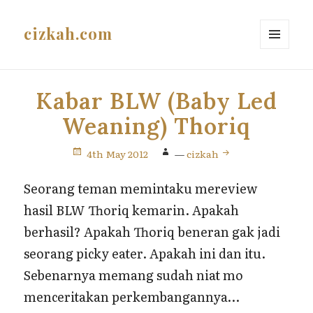
cizkah.com
MENU
AND
WIDGETS
Kabar BLW (Baby Led
Weaning) Thoriq
4th May 2012
—
cizkah
Seorang teman memintaku mereview
hasil BLW Thoriq kemarin. Apakah
berhasil? Apakah Thoriq beneran gak jadi
seorang picky eater. Apakah ini dan itu.
Sebenarnya memang sudah niat mo
menceritakan perkembangannya…