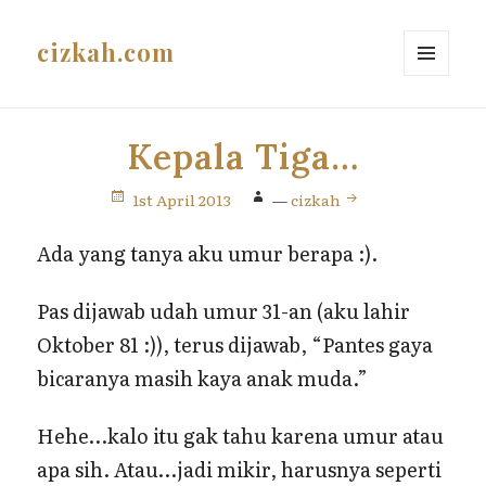
cizkah.com
MENU
AND
WIDGETS
Kepala Tiga…
1st April 2013
—
cizkah
Ada yang tanya aku umur berapa :).
Pas dijawab udah umur 31-an (aku lahir
Oktober 81 :)), terus dijawab, “Pantes gaya
bicaranya masih kaya anak muda.”
Hehe…kalo itu gak tahu karena umur atau
apa sih. Atau…jadi mikir, harusnya seperti