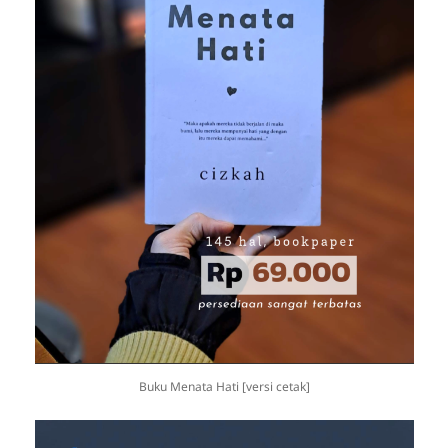
Buku Menata Hati [versi cetak]