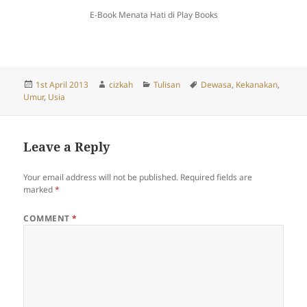
E-Book Menata Hati di Play Books
Posted
Author
Categories
Tags
1st April 2013
cizkah
Tulisan
Dewasa
,
Kekanakan
,
on
Umur
,
Usia
Leave a Reply
Your email address will not be published.
Required fields are
marked
*
COMMENT
*