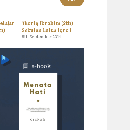
elajar
Thoriq Ibrohim (3th)
un)
Sebulan Lulus Iqro 1
8th September 2014