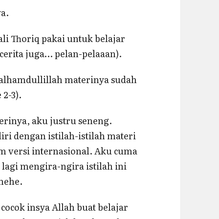
ya.
li Thoriq pakai untuk belajar
erita juga… pelan-pelaaan).
 alhamdullillah materinya sudah
 2-3).
rinya, aku justru seneng.
ri dengan istilah-istilah materi
am versi internasional. Aku cuma
 lagi mengira-ngira istilah ini
 hehe.
ocok insya Allah buat belajar