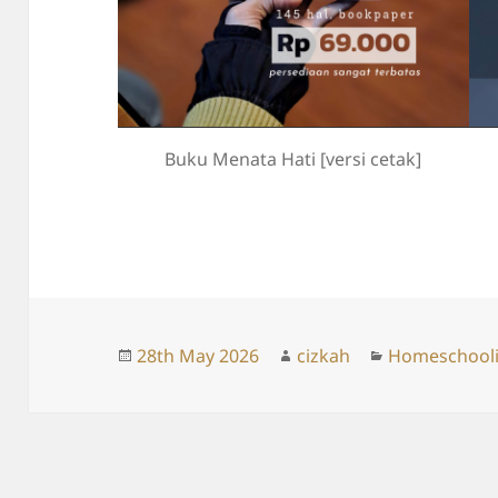
Buku Menata Hati [versi cetak]
Posted
Author
Categories
28th May 2026
cizkah
Homeschool
on