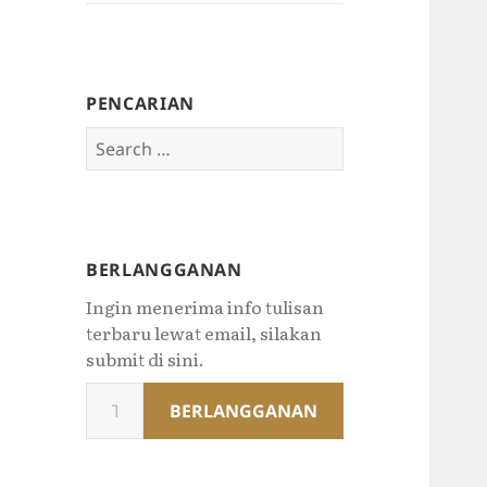
PENCARIAN
Search
for:
BERLANGGANAN
Ingin menerima info tulisan
terbaru lewat email, silakan
submit di sini.
Type
BERLANGGANAN
your
email…