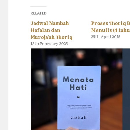
RELATED
Jadwal Nambah
Proses Thoriq B
Hafalan dan
Menulis (4 tah
Muroja’ah Thoriq
25th April 2015
13th February 2025