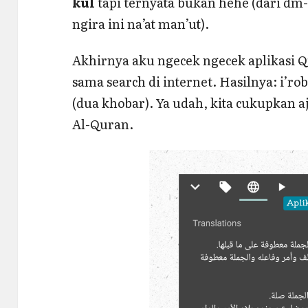
kul
tapi ternyata bukan hehe (dari dm
ngira ini na’at man’ut).
Akhirnya aku ngecek ngecek aplikasi Q
sama search di internet. Hasilnya: i’rob
(dua khobar). Ya udah, kita cukupkan a
Al-Quran.