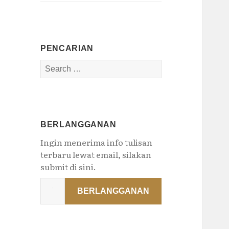
PENCARIAN
Search
for:
BERLANGGANAN
Ingin menerima info tulisan
terbaru lewat email, silakan
submit di sini.
Type
BERLANGGANAN
your
email…