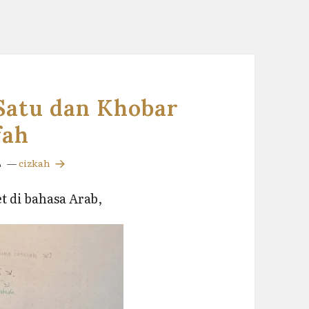
Satu dan Khobar
fah
—
cizkah
t di bahasa Arab,