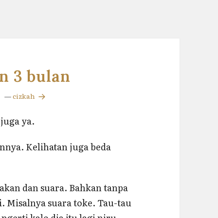
n 3 bulan
—
cizkah
juga ya.
nya. Kelihatan juga beda
kan dan suara. Bahkan tanpa
i. Misalnya suara toke. Tau-tau
gerti kalo dia itu lagi niru