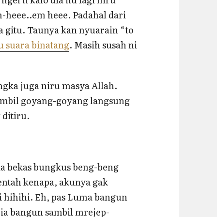
-heee..em heee. Padahal dari
a gitu. Taunya kan nyuarain “to
u suara binatang
. Masih susah ni
angka juga niru masya Allah.
ambil goyang-goyang langsung
 ditiru.
 ada bekas bungkus beng-beng
entah kenapa, akunya gak
 hihihi. Eh, pas Luma bangun
 Dia bangun sambil mrejep-