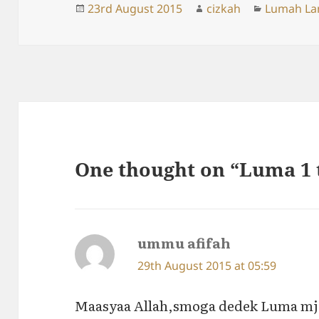
Posted
Author
Categorie
23rd August 2015
cizkah
Lumah La
on
One thought on “Luma 1 
ummu afifah
says:
29th August 2015 at 05:59
Maasyaa Allah,smoga dedek Luma mj