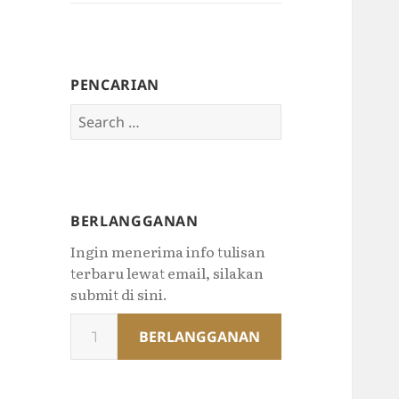
PENCARIAN
Search
for:
BERLANGGANAN
Ingin menerima info tulisan
terbaru lewat email, silakan
submit di sini.
Type
BERLANGGANAN
your
email…