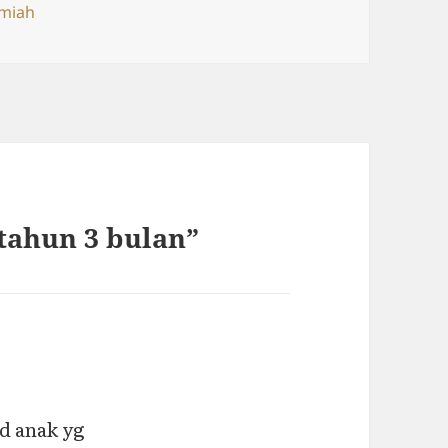
s
miah
tahun 3 bulan”
d anak yg