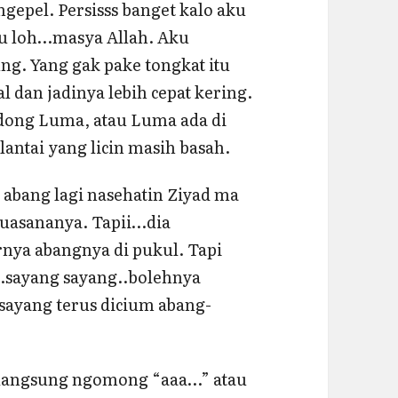
gepel. Persisss banget kalo aku
tu loh…masya Allah. Aku
ng. Yang gak pake tongkat itu
l dan jadinya lebih cepat kering.
ndong Luma, atau Luma ada di
lantai yang licin masih basah.
 abang lagi nasehatin Ziyad ma
suasananya. Tapii…dia
rnya abangnya di pukul. Tapi
…sayang sayang..bolehnya
sayang terus dicium abang-
, langsung ngomong “aaa…” atau