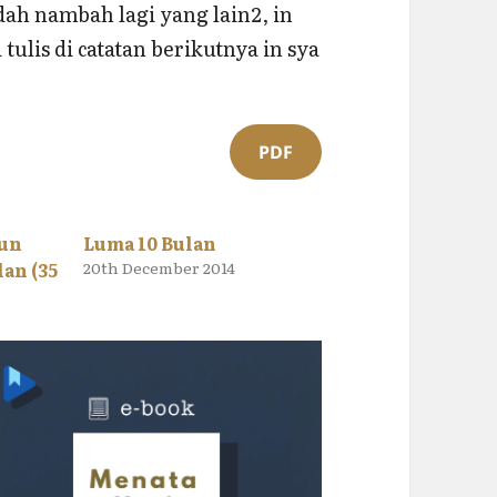
ah nambah lagi yang lain2, in
ulis di catatan berikutnya in sya
PDF
hun
Luma 10 Bulan
an (35
20th December 2014