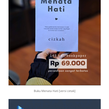
Buku Menata Hati [versi cetak]