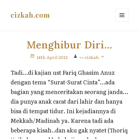
cizkah.com
MENU
AND
WIDGETS
Menghibur Diri…
14th April 2012
—
cizkah
Tadi…di kajian ust Fariq Ghasim Anuz
dengan tema “Surat-Surat Cinta”…ada
bagian yang menceritakan seorang janda…
dia punya anak cacat dari lahir dan hanya
bisa di tempat tidur. Ini kejadiannya di
Mekkah/Madinah ya. Karena tadi ada
beberapa kisah..dan aku gak nyatet (Thoriq