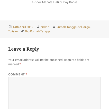
E-Book Menata Hati di Play Books
Posted
Author
Categories
14th April 2012
cizkah
Rumah Tangga-Keluarga
,
on
Tags
Tulisan
Ibu Rumah Tangga
Leave a Reply
Your email address will not be published.
Required fields are
marked
*
COMMENT
*