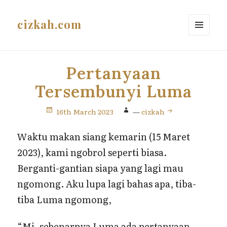
cizkah.com
MENU
AND
WIDGETS
Pertanyaan
Tersembunyi Luma
16th March 2023
—
cizkah
Waktu makan siang kemarin (15 Maret
2023), kami ngobrol seperti biasa.
Berganti-gantian siapa yang lagi mau
ngomong. Aku lupa lagi bahas apa, tiba-
tiba Luma ngomong,
“Mi, sebenarnya Luma ada pertanyaan