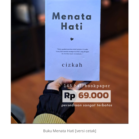
Buku Menata Hati [versi cetak]