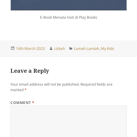
E-Book Menata Hati di Play Books
Posted
Author
Categories
16th March 2023
cizkah
Lumah Lamiah
,
My Kids
on
Leave a Reply
Your email address will not be published.
Required fields are
marked
*
COMMENT
*