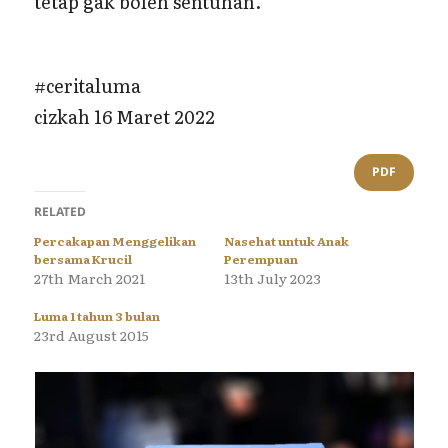
tetap gak boleh sentuhan.”
#ceritaluma
cizkah 16 Maret 2022
PDF
RELATED
Percakapan Menggelikan
Nasehat untuk Anak
bersama Krucil
Perempuan
27th March 2021
13th July 2023
Luma 1 tahun 3 bulan
23rd August 2015