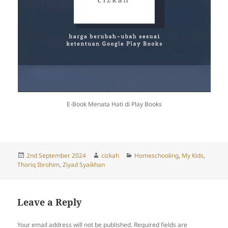
E-Book Menata Hati di Play Books
Posted
Author
Categories
2nd September 2024
cizkah
Homeschooling
,
My Kids
,
on
Thoriq Ibrohim
,
Ziyad Syaikhan
Leave a Reply
Your email address will not be published.
Required fields are