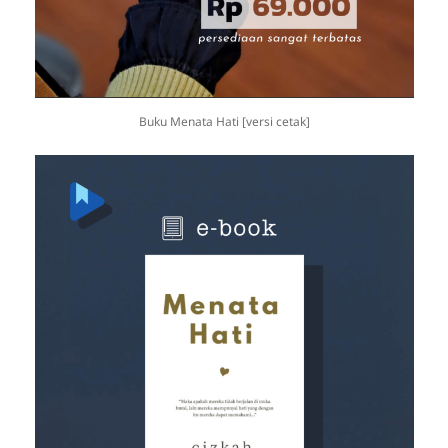
Buku Menata Hati [versi cetak]