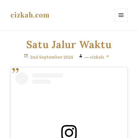
cizkah.com
MENU
AND
WIDGETS
Satu Jalur Waktu
2nd September 2024
—
cizkah