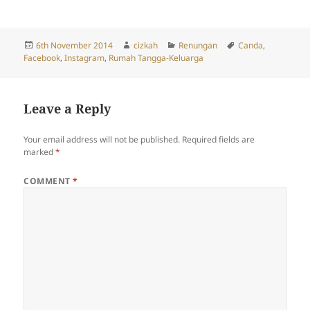
Posted
Author
Categories
Tags
6th November 2014
cizkah
Renungan
Canda
,
on
Facebook
,
Instagram
,
Rumah Tangga-Keluarga
Leave a Reply
Your email address will not be published.
Required fields are
marked
*
COMMENT
*