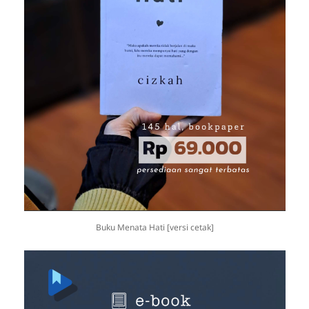
Buku Menata Hati [versi cetak]