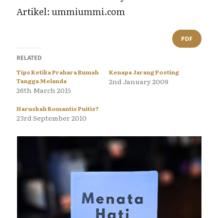
Artikel: ummiummi.com
PDF
RELATED
Tips Ketika Prahara Rumah
Kenapa Jarang Posting
Tangga Melanda
2nd January 2009
26th March 2015
Haruskah Romantis Puitis?
23rd September 2010