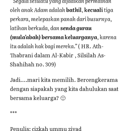
”Segala sesuatu yang dijadikan permainan
oleh anak Adam adalah
bathil
,
kecuali
tiga
perkara, melepaskan panah dari busurnya,
latihan berkuda, dan
senda gurau
(mula’abah) bersama keluarganya
, karena
itu adalah hak bagi mereka.”
( HR. Ath-
Thabrani dalam Al-Kabir , Silsilah As-
Shahihah no. 309)
Jadi….mari kita memilih. Bercengkerama
dengan siapakah yang kita dahulukan saat
bersama keluarga? 🙂
***
Penulis: cizkah ummu ziyad