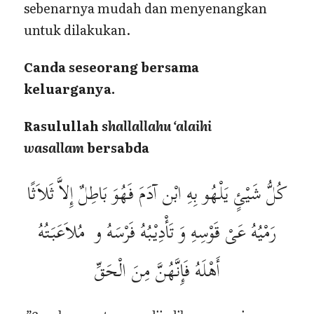
sebenarnya mudah dan menyenangkan
untuk dilakukan.
Canda seseorang bersama
keluarganya.
Rasulullah
shallallahu ‘alaihi
wasallam
bersabda
كُلُّ شَيْئٍ يَلْهُو بِهِ ابْن آدَمَ فَهُوَ بَاطِلٌ إِلاَّ ثَلاَثًا
رَمْيُهُ عَىْ قَوْسِهِ وَ تَأْدِيْبُهُ فَرْسَهُ و مُلاَعَبَتُهُ
أَهْلَهُ فَإِنَّهُنَّ مِنَ الْحَقِّ