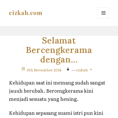
cizkah.com
MENU
AND
WIDGETS
Selamat
Bercengkerama
dengan…
6th November 2014
—
cizkah
Kehidupan saat ini memang sudah sangat
jauuh berubah. Bercengkerama kini
menjadi sesuatu yang hening.
Kehidupan sepasang suami istri pun kini