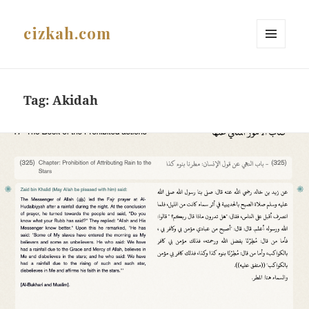
cizkah.com
MENU
AND
WIDGETS
Tag:
Akidah