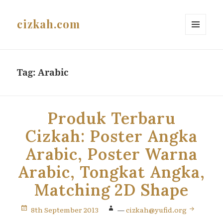
cizkah.com
MENU
AND
WIDGETS
Tag:
Arabic
Produk Terbaru
Cizkah: Poster Angka
Arabic, Poster Warna
Arabic, Tongkat Angka,
Matching 2D Shape
8th September 2013
—
cizkah@yufid.org