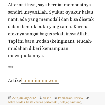
Alternatifnya, saya berniat membuatnya
sendiri insyaALlah. Syukur-syukur kalau
nanti ada yang memodali dan bisa dicetak
dalam bentuk buku yang sama. Karena
efeknya sangat bagus sekali insyaAllah.
Tapi ini baru irodah (keinginan). Mudah-
mudahan diberi kemampuan
mewujudkannya.
***
Artike
l ummiummi.com
Posted
Author
Categories
Tags
27th January 2012
cizkah
Pendidikan
,
Review
on
balita cerdas
,
balita cerdas pertamaku
,
Belajar
,
binatang
,