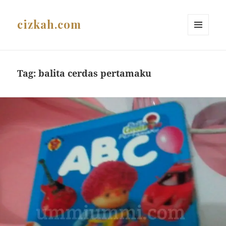
cizkah.com
MENU
AND
WIDGETS
Tag:
balita cerdas pertamaku