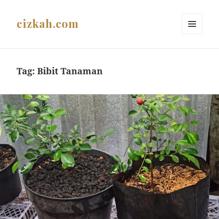
cizkah.com
MENU
AND
WIDGETS
Tag:
Bibit Tanaman