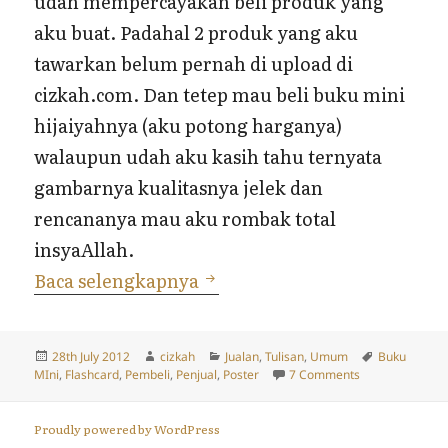
udah mempercayakan beli produk yang
aku buat. Padahal 2 produk yang aku
tawarkan belum pernah di upload di
cizkah.com. Dan tetep mau beli buku mini
hijaiyahnya (aku potong harganya)
walaupun udah aku kasih tahu ternyata
gambarnya kualitasnya jelek dan
rencananya mau aku rombak total
insyaAllah.
Pembeli Pertama
Baca selengkapnya
Posted
Author
Categories
Tags
28th July 2012
cizkah
Jualan
,
Tulisan
,
Umum
Buku
on
on Pembeli Per
MIni
,
Flashcard
,
Pembeli
,
Penjual
,
Poster
7 Comments
Proudly powered by WordPress