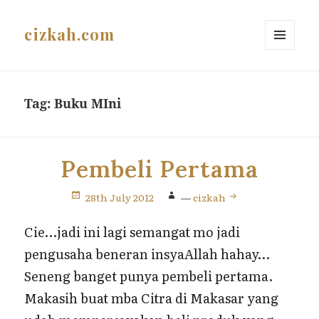
cizkah.com
MENU
AND
WIDGETS
Tag:
Buku MIni
Pembeli Pertama
28th July 2012
—
cizkah
Cie…jadi ini lagi semangat mo jadi
pengusaha beneran insyaAllah hahay…
Seneng banget punya pembeli pertama.
Makasih buat mba Citra di Makasar yang