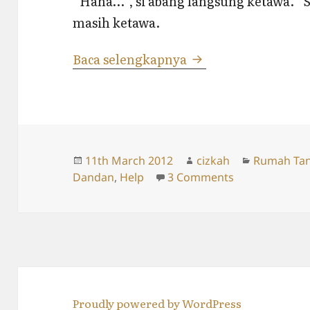
“Haha…”, si abang langsung ketawa. “S
masih ketawa.
Mandi Aja Susah…
Baca selengkapnya
Posted
Author
Categories
11th March 2012
cizkah
Rumah Tan
on
on Mandi Aja
Dandan
,
Help
3 Comments
Proudly powered by WordPress