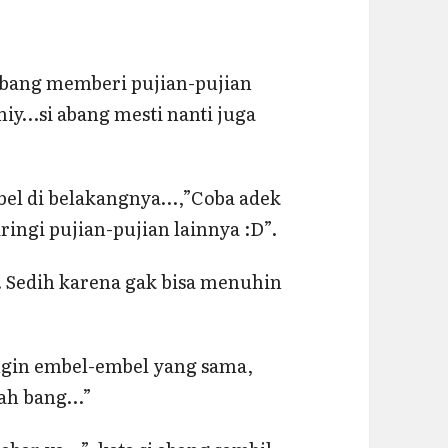
bang memberi pujian-pujian
iy…si abang mesti nanti juga
bel di belakangnya…,”Coba adek
iringi pujian-pujian lainnya :D”.
u. Sedih karena gak bisa menuhin
ngin embel-embel yang sama,
sah bang…”