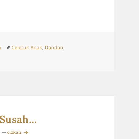
ries
Tags
n
Celetuk Anak
,
Dandan
,
 Susah…
—
cizkah