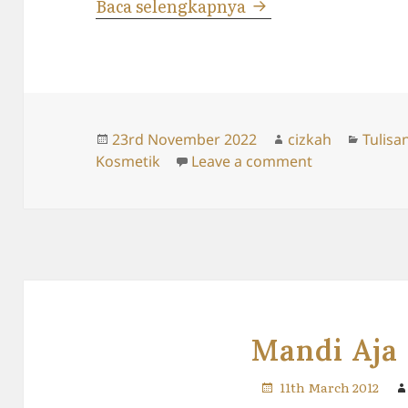
Blush Off
Baca selengkapnya
Posted
Author
Catego
23rd November 2022
cizkah
Tulisa
on
on Blush Off
Kosmetik
Leave a comment
Mandi Aja
11th March 2012