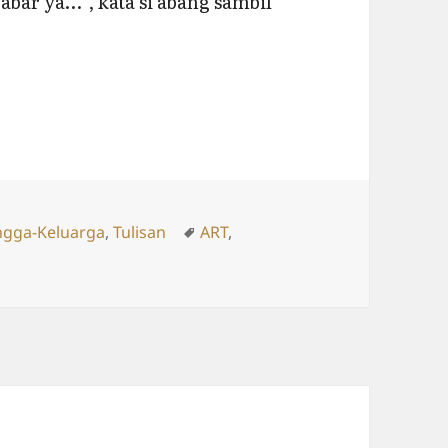
abar ya…”, kata si abang sambil
Tags
gga-Keluarga
,
Tulisan
ART
,
 Susah…