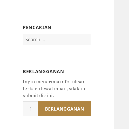
PENCARIAN
Search
for:
BERLANGGANAN
Ingin menerima info tulisan
terbaru lewat email, silakan
submit di sini.
Type
BERLANGGANAN
your
email…