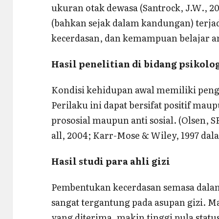
ukuran otak dewasa (Santrock, J.W., 200
(bahkan sejak dalam kandungan) terja
kecerdasan, dan kemampuan belajar an
Hasil penelitian di bidang psikolo
Kondisi kehidupan awal memiliki peng
Perilaku ini dapat bersifat positif mau
prososial maupun anti sosial. (Olsen, SF
all, 2004; Karr-Mose & Wiley, 1997 da
Hasil studi para ahli gizi
Pembentukan kecerdasan semasa dalam
sangat tergantung pada asupan gizi. Ma
yang diterima, makin tinggi pula statu