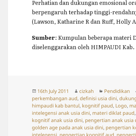
Perhatian dan dukungan emosional ora
berpengaruh terhadap tinggi-rendahn
(Lawson, Katharine R dan Ruff, Holly A
Sumber
: Kumpulan beberapa materi 
diselenggarakan oleh HIMPAUDI Kab. 
Posted
Author
Categories
16th July 2011
cizkah
Pendidikan
on
perkembangan aud
,
definisi usia dini
,
dukung
himpaudi kab bantul
,
kognitif paud
,
Logo
,
ma
intelegensi anak usia dini
,
materi diklat paud
kognitif anak usia dini
,
pengertian anak usia 
golden age pada anak usia dini
,
pengertian ko
intelegensi
,
pengertian kognitif aud
,
pengerti