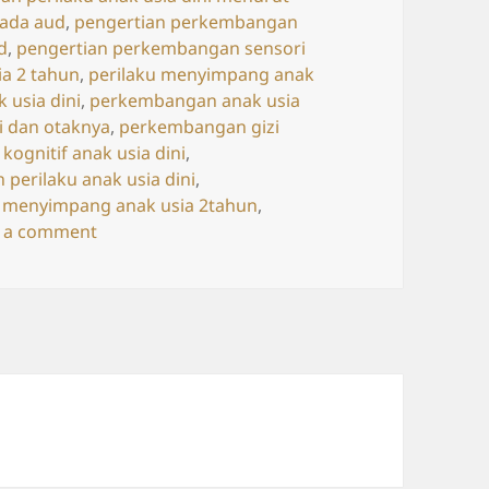
pada aud
,
pengertian perkembangan
d
,
pengertian perkembangan sensori
a 2 tahun
,
perilaku menyimpang anak
 usia dini
,
perkembangan anak usia
 dan otaknya
,
perkembangan gizi
ognitif anak usia dini
,
perilaku anak usia dini
,
u menyimpang anak usia 2tahun
,
on Anak Usia Dini dan Perkembangan Otaknya
e a comment