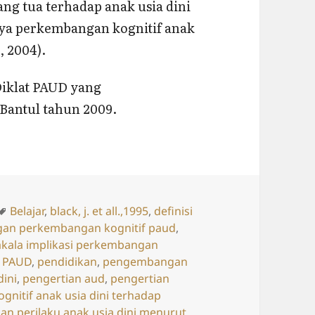
ng tua terhadap anak usia dini
ya perkembangan kognitif anak
, 2004).
Diklat PAUD yang
Bantul tahun 2009.
Tags
Belajar
,
black, j. et all.,1995
,
definisi
an perkembangan kognitif paud
,
kala implikasi perkembangan
,
PAUD
,
pendidikan
,
pengembangan
dini
,
pengertian aud
,
pengertian
gnitif anak usia dini terhadap
an perilaku anak usia dini menurut