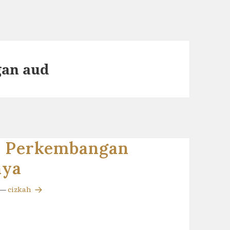
gan aud
an Perkembangan
nya
—
cizkah