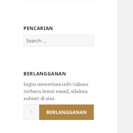
PENCARIAN
Search
for:
BERLANGGANAN
Ingin menerima info tulisan
terbaru lewat email, silakan
submit di sini.
Type
BERLANGGANAN
your
email…