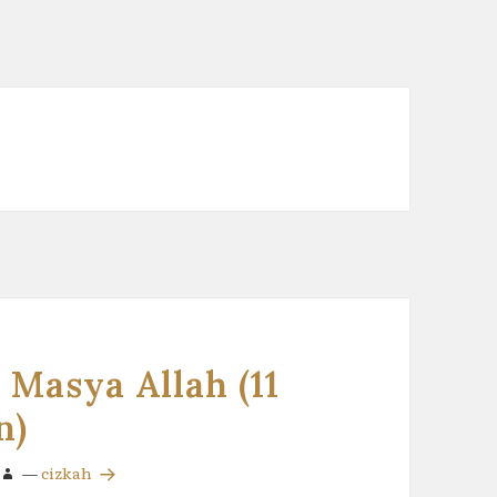
Masya Allah (11
n)
—
cizkah