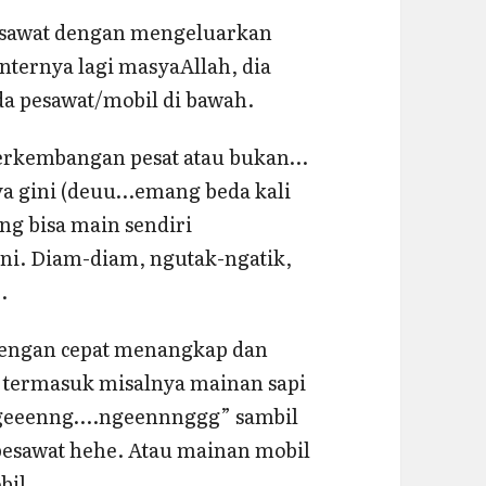
pesawat dengan mengeluarkan
ernya lagi masyaAllah, dia
oda pesawat/mobil di bawah.
perkembangan pesat atau bukan…
aya gini (deuu…emang beda kali
ng bisa main sendiri
ani. Diam-diam, ngutak-ngatik,
.
 dengan cepat menangkap dan
, termasuk misalnya mainan sapi
“Ngeeenng….ngeennnggg” sambil
pesawat hehe. Atau mainan mobil
bil.