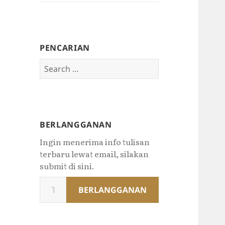
PENCARIAN
Search
for:
BERLANGGANAN
Ingin menerima info tulisan
terbaru lewat email, silakan
submit di sini.
Type
BERLANGGANAN
your
email…