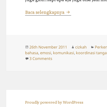
Kecerdasan Thoriq M
Baca selengkapnya
Posted
Author
Catego
26th November 2011
cizkah
Perke
on
bahasa
,
emosi
,
komunikasi
,
koordinasi tang
on Kecerdasan Thoriq Masya Al
3 Comments
Proudly powered by WordPress