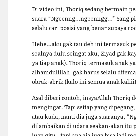
Di video ini, Thoriq sedang bermain 
suara “Ngeenng…ngeenngg…” Yang pint
selalu cari posisi yang benar supaya r
Hehe…aku gak tau deh ini termasuk 
soalnya dulu seingat aku, Ziyad gak k
ya tiap anak). Thoriq termasuk anak ya
alhamdulillah, gak harus selalu ditem
obrak-abrik (kalo ini semua anak kaliii)
Asal diberi contoh, insyaAllah Thoriq
mengingat. Tapi setiap yang dipegang
atau kuda, nanti dia juga suaranya, 
dilambaikan di udara seakan-akan itu 
juga gitu…tapi apa aja juga bisa jadi mo