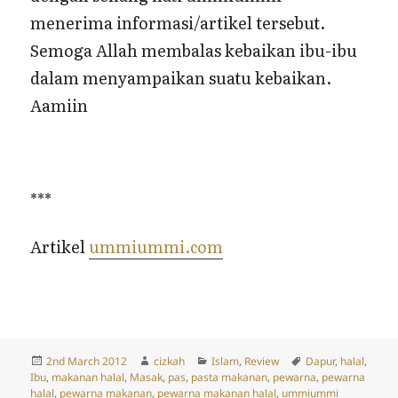
***
Artikel
ummiummi.com
Posted
Author
Categories
Tags
2nd March 2012
cizkah
Islam
,
Review
Dapur
,
halal
,
on
Ibu
,
makanan halal
,
Masak
,
pas
,
pasta makanan
,
pewarna
,
pewarna
halal
,
pewarna makanan
,
pewarna makanan halal
,
ummiummi
on Pewarna Makanan Halal Penguin
8 Comments
Proudly powered by WordPress