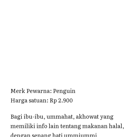
Merk Pewarna: Penguin
Harga satuan: Rp 2.900
Bagi ibu-ibu, ummahat, akhowat yang
memiliki info lain tentang makanan halal,
dengan senang hati ummiummi
menerima informasi/artikel tersebut.
Semoga Allah membalas kebaikan ibu-ibu
dalam menyampaikan suatu kebaikan.
Aamiin