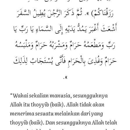
رَزَقْنَاكُمْ) ». ثُمَّ ذَكَرَ الرَّجُلَ يُطِيلُ السَّفَرَ
أَشْعَثَ أَغْبَرَ يَمُدُّ يَدَيْهِ إِلَى السَّمَاءِ يَا رَبِّ يَا
رَبِّ وَمَطْعَمُهُ حَرَامٌ وَمَشْرَبُهُ حَرَامٌ وَمَلْبَسُهُ
حَرَامٌ وَغُذِىَ بِالْحَرَامِ فَأَنَّى يُسْتَجَابُ لِذَلِكَ
».
“
Wahai sekalian manusia, sesungguhnya
Allah itu thoyyib (baik). Allah tidak akan
menerima sesuatu melainkan dari yang
thoyyib (baik). Dan sesungguhnya Allah telah