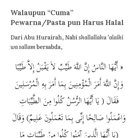
Walaupun “Cuma”
Pewarna/Pasta pun Harus Halal
Dari Abu Hurairah, Nabi
shallallahu ‘alaihi
wa sallam
bersabda,
« أَيُّهَا النَّاسُ إِنَّ اللَّهَ طَيِّبٌ لاَ يَقْبَلُ إِلاَّ طَيِّبًا
وَإِنَّ اللَّهَ أَمَرَ الْمُؤْمِنِينَ بِمَا أَمَرَ بِهِ الْمُرْسَلِينَ
فَقَالَ ( يَا أَيُّهَا الرُّسُلُ كُلُوا مِنَ الطَّيِّبَاتِ
وَاعْمَلُوا صَالِحًا إِنِّى بِمَا تَعْمَلُونَ عَلِيمٌ) وَقَالَ
(يَا أَيُّهَا الَّذِينَ آمَنُوا كُلُوا مِنْ طَيِّبَاتِ مَا