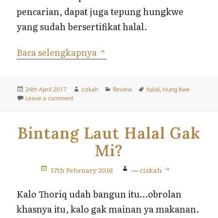
pencarian, dapat juga tepung hungkwe
yang sudah bersertifikat halal.
Tepung Hung Kwe Halal
Baca selengkapnya
Posted
Author
Categories
Tags
24th April 2017
cizkah
Review
halal
,
Hung Kwe
on
on Tepung Hung Kwe Halal
Leave a comment
Bintang Laut Halal Gak
Mi?
17th February 2016
—
cizkah
Kalo Thoriq udah bangun itu…obrolan
khasnya itu, kalo gak mainan ya makanan.