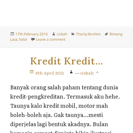
Posted
Author
Categories
Tags
17th February 2016
cizkah
Thoriq Ibrohim
Bintang
on
on Bintang Laut Halal Gak Mi?
Laut
,
halal
Leave a comment
Kredit Kredit…
6th April 2012
—
cizkah
Banyak orang salah paham tentang dunia
kredit-pengkreditan. Termasuk aku hehe.
Taunya kalo kredit mobil, motor mah
boleh-boleh aja. Gak taunya…mesti
diperjelas lagi bentuk akadnya. Bulan