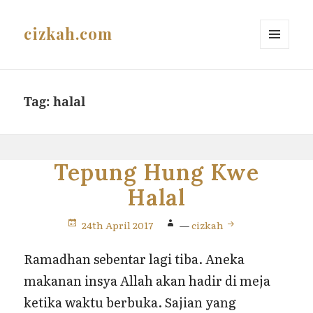
cizkah.com
MENU
AND
WIDGETS
Tag:
halal
Tepung Hung Kwe
Halal
24th April 2017
—
cizkah
Ramadhan sebentar lagi tiba. Aneka
makanan insya Allah akan hadir di meja
ketika waktu berbuka. Sajian yang