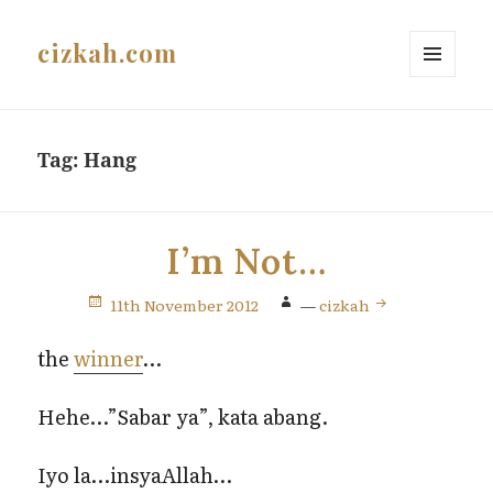
cizkah.com
MENU
AND
WIDGETS
Tag:
Hang
I’m Not…
11th November 2012
—
cizkah
the
winner
…
Hehe…”Sabar ya”, kata abang.
Iyo la…insyaAllah…