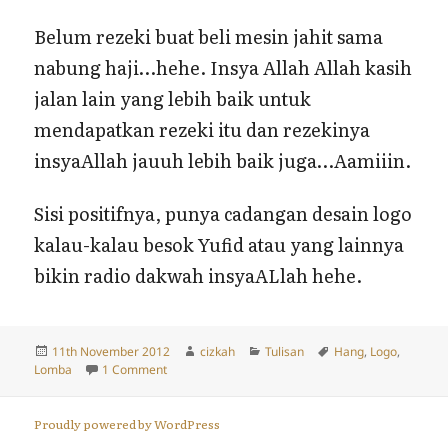
Belum rezeki buat beli mesin jahit sama
nabung haji…hehe. Insya Allah Allah kasih
jalan lain yang lebih baik untuk
mendapatkan rezeki itu dan rezekinya
insyaAllah jauuh lebih baik juga…Aamiiin.
Sisi positifnya, punya cadangan desain logo
kalau-kalau besok Yufid atau yang lainnya
bikin radio dakwah insyaALlah hehe.
Posted
Author
Categories
Tags
11th November 2012
cizkah
Tulisan
Hang
,
Logo
,
on
on I’m Not…
Lomba
1 Comment
Proudly powered by WordPress