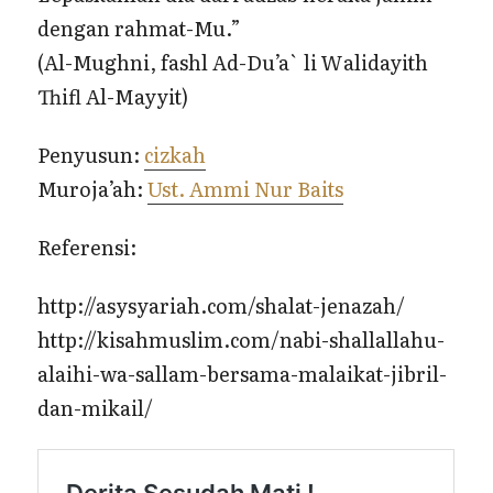
dengan rahmat-Mu.”
(Al-Mughni, fashl Ad-Du’a` li Walidayith
Thifl Al-Mayyit)
Penyusun:
cizkah
Muroja’ah:
Ust. Ammi Nur Baits
Referensi:
http://asysyariah.com/shalat-jenazah/
http://kisahmuslim.com/nabi-shallallahu-
alaihi-wa-sallam-bersama-malaikat-jibril-
dan-mikail/