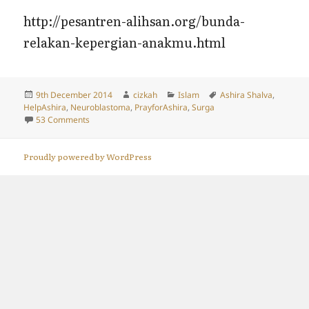
http://pesantren-alihsan.org/bunda-
relakan-kepergian-anakmu.html
Posted
Author
Categories
Tags
9th December 2014
cizkah
Islam
Ashira Shalva
,
on
HelpAshira
,
Neuroblastoma
,
PrayforAshira
,
Surga
on Apakah Anak Kecil yang Meninggal Berada di Surga?
53 Comments
Proudly powered by WordPress