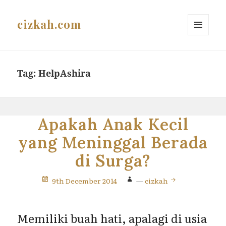
cizkah.com
MENU
AND
WIDGETS
Tag:
HelpAshira
Apakah Anak Kecil
yang Meninggal Berada
di Surga?
9th December 2014
—
cizkah
Memiliki buah hati, apalagi di usia