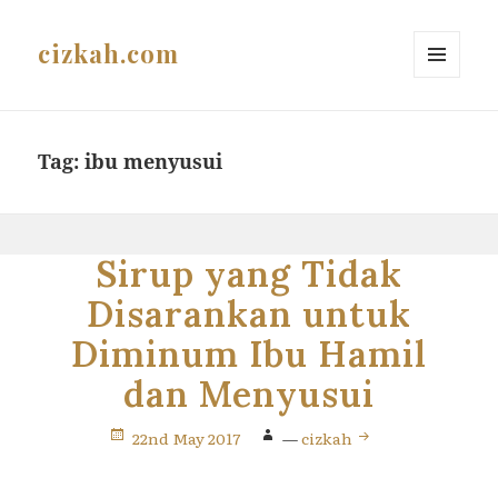
cizkah.com
MENU
AND
WIDGETS
Tag:
ibu menyusui
Sirup yang Tidak
Disarankan untuk
Diminum Ibu Hamil
dan Menyusui
22nd May 2017
—
cizkah