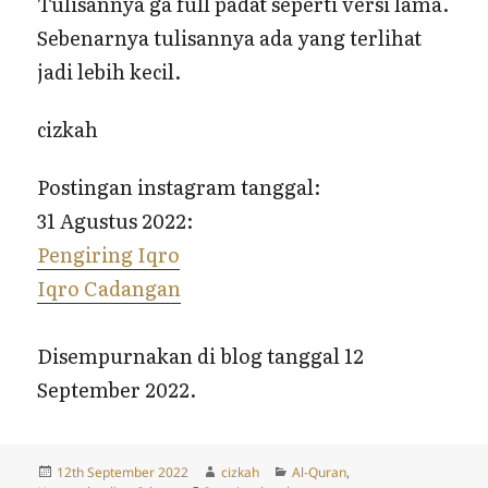
Tulisannya ga full padat seperti versi lama.
Sebenarnya tulisannya ada yang terlihat
jadi lebih kecil.
cizkah
Postingan instagram tanggal:
31 Agustus 2022:
Pengiring Iqro
Iqro Cadangan
Disempurnakan di blog tanggal 12
September 2022.
Posted
Author
Categories
12th September 2022
cizkah
Al-Quran
,