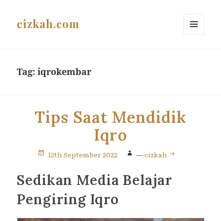
cizkah.com
MENU
AND
WIDGETS
Tag:
iqrokembar
Tips Saat Mendidik
Iqro
12th September 2022
—
cizkah
Sedikan Media Belajar
Pengiring Iqro