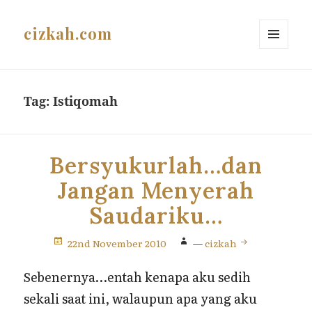
cizkah.com
MENU
AND
WIDGETS
Tag:
Istiqomah
Bersyukurlah…dan
Jangan Menyerah
Saudariku…
22nd November 2010
—
cizkah
Sebenernya…entah kenapa aku sedih
sekali saat ini, walaupun apa yang aku