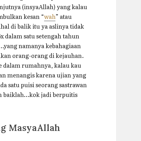
njutnya (insyaAllah) yang kalau
mbulkan kesan “
wah
” atau
l di balik itu ya aslinya tidak
5x dalam satu setengah tahun
ehe…yang namanya kebahagiaan
kan orang-orang di kejauhan.
ke dalam rumahnya, kalau kau
an menangis karena ujian yang
Ada satu puisi seorang sastrawan
h baiklah…kok jadi berpuitis
g MasyaAllah