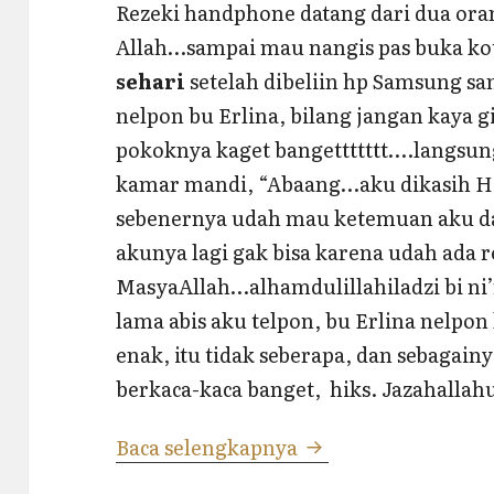
Rezeki handphone datang dari dua ora
Allah…sampai mau nangis pas buka kot
sehari
setelah dibeliin hp Samsung s
nelpon bu Erlina, bilang jangan kaya g
pokoknya kaget bangettttttt….langsung
kamar mandi, “Abaang…aku dikasih HP
sebenernya udah mau ketemuan aku d
akunya lagi gak bisa karena udah ada 
MasyaAllah…alhamdulillahiladzi bi ni
lama abis aku telpon, bu Erlina nelpon
enak, itu tidak seberapa, dan sebagain
berkaca-kaca banget, hiks. Jazahallah
Saat Rezeki Handp
Baca selengkapnya