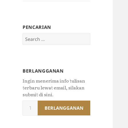
PENCARIAN
Search
for:
BERLANGGANAN
Ingin menerima info tulisan
terbaru lewat email, silakan
submit di sini.
Type
BERLANGGANAN
your
email…