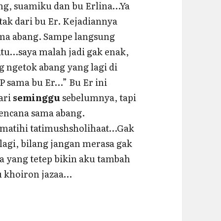
ng, suamiku dan bu Erlina…Ya
ak dari bu Er. Kejadiannya
ama abang. Sampe langsung
itu…saya malah jadi gak enak,
 ngetok abang yang lagi di
 sama bu Er…” Bu Er ini
ari
seminggu
sebelumnya, tapi
rencana sama abang.
’matihi tatimushsholihaat…Gak
 lagi, bilang jangan merasa gak
ya yang tetep bikin aku tambah
u khoiron jazaa…
hone Datang…