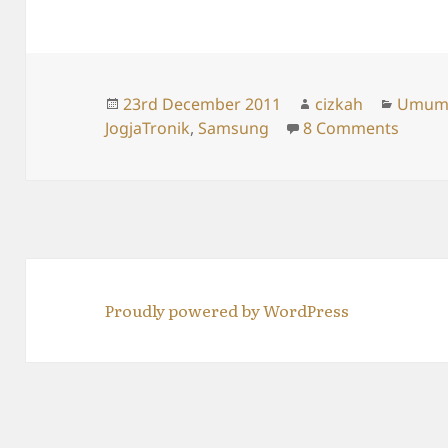
Posted
Author
Catego
23rd December 2011
cizkah
Umu
on
on Sa
JogjaTronik
,
Samsung
8 Comments
Proudly powered by WordPress