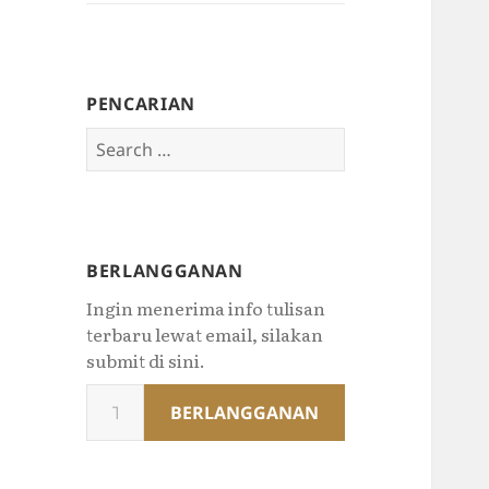
PENCARIAN
Search
for:
BERLANGGANAN
Ingin menerima info tulisan
terbaru lewat email, silakan
submit di sini.
Type
BERLANGGANAN
your
email…