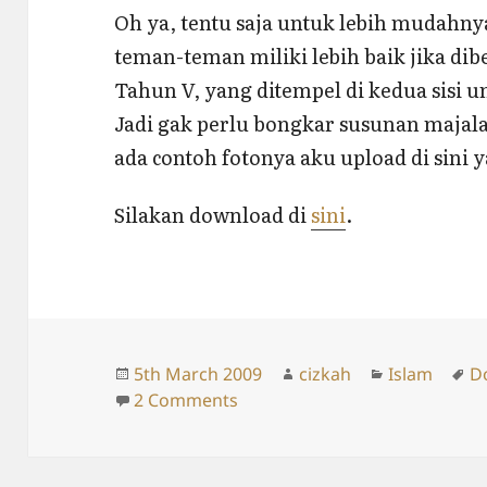
Oh ya, tentu saja untuk lebih mudahn
teman-teman miliki lebih baik jika dibe
Tahun V, yang ditempel di kedua sisi
Jadi gak perlu bongkar susunan majala
ada contoh fotonya aku upload di sini y
Silakan download di
sini
.
Posted
Author
Categories
T
5th March 2009
cizkah
Islam
D
on
on Judul-Judul Majalah Al-Fur
2 Comments