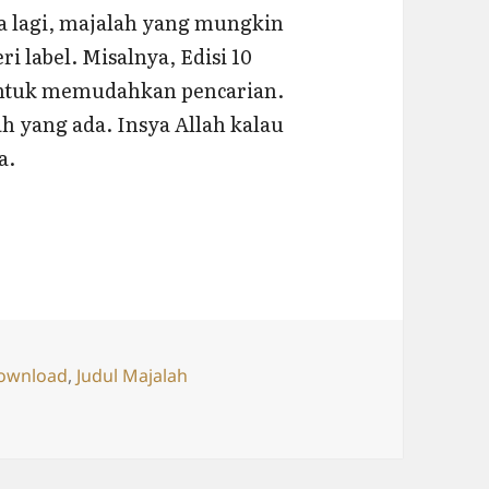
ya lagi, majalah yang mungkin
ri label. Misalnya, Edisi 10
 untuk memudahkan pencarian.
h yang ada. Insya Allah kalau
a.
ags
ownload
,
Judul Majalah
qon