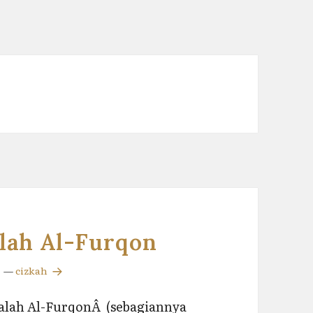
lah Al-Furqon
—
cizkah
jalah Al-FurqonÂ (sebagiannya