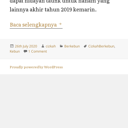
dapat hidayah taufik untuk nanam yang
lainnya akhir tahun 2019 kemarin.
Memulai Berkebun
Baca selengkapnya
Posted
Author
Categories
Tags
26th July 2020
cizkah
Berkebun
CizkahBerkebun
,
on
on Memulai Berkebun
Kebun
1 Comment
Proudly powered by WordPress