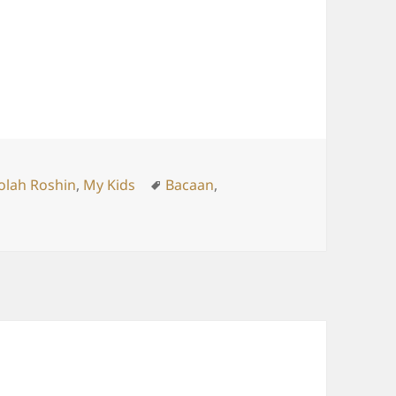
ries
Tags
olah Roshin
,
My Kids
Bacaan
,
anya Boni”