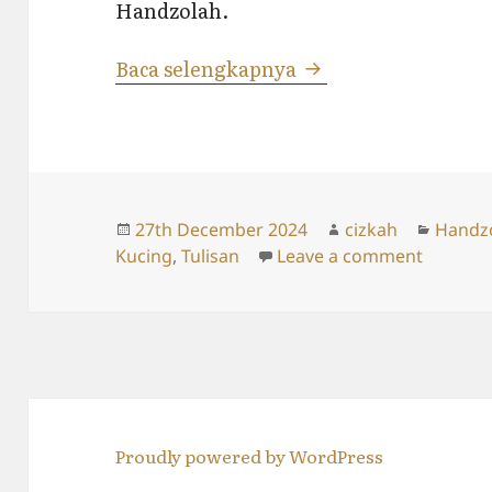
Handzolah.
“Cintanya Boni”
Baca selengkapnya
Posted
Author
Catego
27th December 2024
cizkah
Handz
on
on “Cint
Kucing
,
Tulisan
Leave a comment
Proudly powered by WordPress