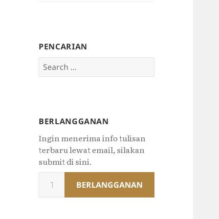
PENCARIAN
Search
for:
BERLANGGANAN
Ingin menerima info tulisan
terbaru lewat email, silakan
submit di sini.
Type
BERLANGGANAN
your
email…