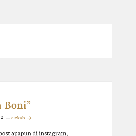
 Boni”
—
cizkah
post apapun di instagram,